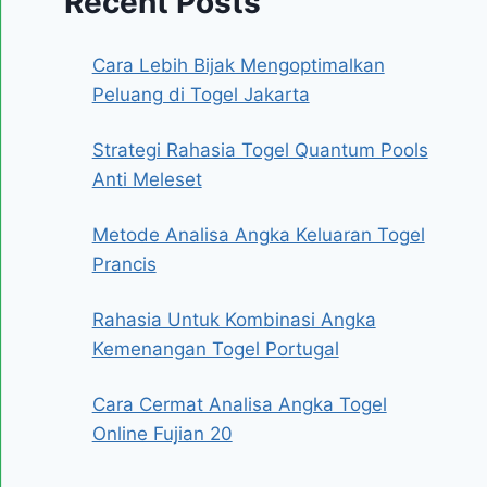
Recent Posts
Cara Lebih Bijak Mengoptimalkan
Peluang di Togel Jakarta
Strategi Rahasia Togel Quantum Pools
Anti Meleset
Metode Analisa Angka Keluaran Togel
Prancis
Rahasia Untuk Kombinasi Angka
Kemenangan Togel Portugal
Cara Cermat Analisa Angka Togel
Online Fujian 20