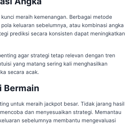
nasi Angka
di kunci meraih kemenangan. Berbagai metode
s, pola keluaran sebelumnya, atau kombinasi angka
egi prediksi secara konsisten dapat meningkatkan
penting agar strategi tetap relevan dengan tren
intuisi yang matang sering kali menghasilkan
gka secara acak.
i Bermain
ing untuk meraih jackpot besar. Tidak jarang hasil
i mencoba dan menyesuaikan strategi. Memantau
il keluaran sebelumnya membantu mengevaluasi