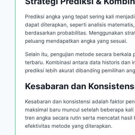
Strategi Prediksi & Kombi
Prediksi angka yang tepat sering kali menja
dapat diterapkan, seperti analisis matemati
berdasarkan probabilitas. Menggunakan strat
peluang mendapatkan angka yang sesuai.
Selain itu, pengujian metode secara berkala 
terbaru. Kombinasi antara data historis dan 
prediksi lebih akurat dibanding pemilihan an
Kesabaran dan Konsistens
Kesabaran dan konsistensi adalah faktor pent
maksimal baru muncul setelah beberapa kal
tren angka secara rutin serta mencatat has
efektivitas metode yang diterapkan.