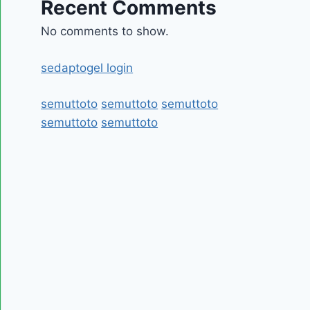
Recent Comments
No comments to show.
sedaptogel login
semuttoto
semuttoto
semuttoto
semuttoto
semuttoto