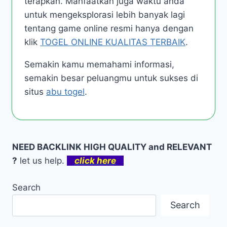
terapkan. Manfaatkan juga waktu anda
untuk mengeksplorasi lebih banyak lagi
tentang game online resmi hanya dengan
klik
TOGEL ONLINE KUALITAS TERBAIK
.
Semakin kamu memahami informasi,
semakin besar peluangmu untuk sukses di
situs
abu togel
.
NEED BACKLINK HIGH QUALITY and RELEVANT
?
let us help.
click here
Search
Search