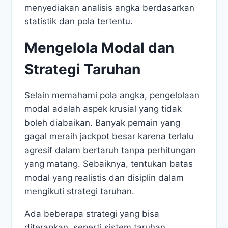
menyediakan analisis angka berdasarkan
statistik dan pola tertentu.
Mengelola Modal dan
Strategi Taruhan
Selain memahami pola angka, pengelolaan
modal adalah aspek krusial yang tidak
boleh diabaikan. Banyak pemain yang
gagal meraih jackpot besar karena terlalu
agresif dalam bertaruh tanpa perhitungan
yang matang. Sebaiknya, tentukan batas
modal yang realistis dan disiplin dalam
mengikuti strategi taruhan.
Ada beberapa strategi yang bisa
diterapkan, seperti sistem taruhan