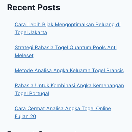
Recent Posts
Cara Lebih Bijak Mengoptimalkan Peluang di
Togel Jakarta
Strategi Rahasia Togel Quantum Pools Anti
Meleset
Metode Analisa Angka Keluaran Togel Prancis
Rahasia Untuk Kombinasi Angka Kemenangan
Togel Portugal
Cara Cermat Analisa Angka Togel Online
Fujian 20