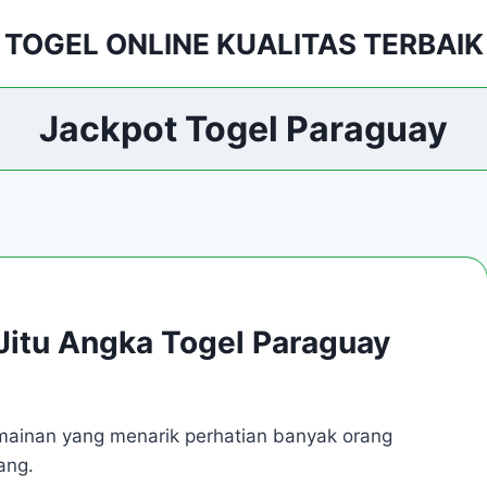
TOGEL ONLINE KUALITAS TERBAIK
Jackpot Togel Paraguay
Jitu Angka Togel Paraguay
rmainan yang menarik perhatian banyak orang
ang.