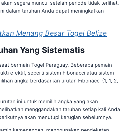
akan segera muncul setelah periode tidak terlihat.
ni dalam taruhan Anda dapat meningkatkan
kan Menang Besar Togel Belize
han Yang Sistematis
 saat bermain Togel Paraguay. Beberapa pemain
ti efektif, seperti sistem Fibonacci atau sistem
lihan angka berdasarkan urutan Fibonacci (1, 1, 2,
urutan ini untuk memilih angka yang akan
 melibatkan menggandakan taruhan setiap kali Anda
erikutnya akan menutupi kerugian sebelumnya.
njamin kemenangan, menggunakan pendekatan