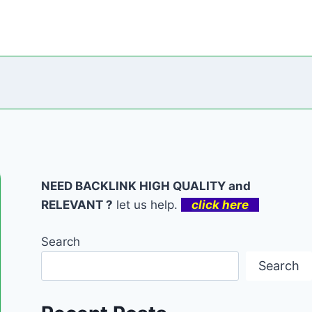
NEED BACKLINK HIGH QUALITY and
RELEVANT ?
let us help.
click here
Search
Search