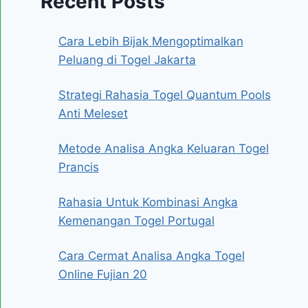
Recent Posts
Cara Lebih Bijak Mengoptimalkan
Peluang di Togel Jakarta
Strategi Rahasia Togel Quantum Pools
Anti Meleset
Metode Analisa Angka Keluaran Togel
Prancis
Rahasia Untuk Kombinasi Angka
Kemenangan Togel Portugal
Cara Cermat Analisa Angka Togel
Online Fujian 20