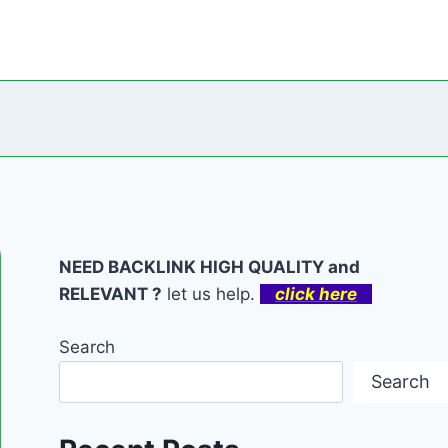
NEED BACKLINK HIGH QUALITY and
RELEVANT ?
let us help.
click here
Search
Search