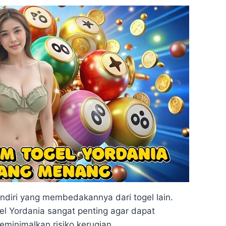
sendiri yang membedakannya dari togel lain.
 Yordania sangat penting agar dapat
inimalkan risiko kerugian.