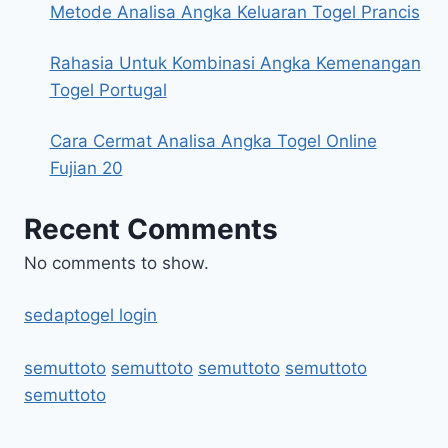
Metode Analisa Angka Keluaran Togel Prancis
Rahasia Untuk Kombinasi Angka Kemenangan
Togel Portugal
Cara Cermat Analisa Angka Togel Online
Fujian 20
Recent Comments
No comments to show.
sedaptogel login
semuttoto
semuttoto
semuttoto
semuttoto
semuttoto