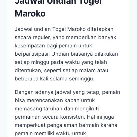
Jadwal Undian Togel
Maroko
Jadwal undian Togel Maroko ditetapkan
secara reguler, yang memberikan banyak
kesempatan bagi pemain untuk
berpartisipasi. Undian biasanya dilakukan
setiap minggu pada waktu yang telah
ditentukan, seperti setiap malam atau
beberapa kali selama seminggu.
Dengan adanya jadwal yang tetap, pemain
bisa merencanakan kapan untuk
memasang taruhan dan mengikuti
permainan secara konsisten. Hal ini juga
memperkuat pengalaman bermain karena
pemain memiliki waktu untuk