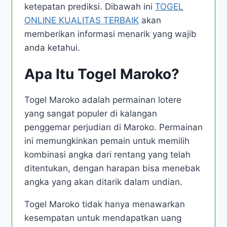
ketepatan prediksi. Dibawah ini
TOGEL
ONLINE KUALITAS TERBAIK
akan
memberikan informasi menarik yang wajib
anda ketahui.
Apa Itu Togel Maroko?
Togel Maroko adalah permainan lotere
yang sangat populer di kalangan
penggemar perjudian di Maroko. Permainan
ini memungkinkan pemain untuk memilih
kombinasi angka dari rentang yang telah
ditentukan, dengan harapan bisa menebak
angka yang akan ditarik dalam undian.
Togel Maroko tidak hanya menawarkan
kesempatan untuk mendapatkan uang