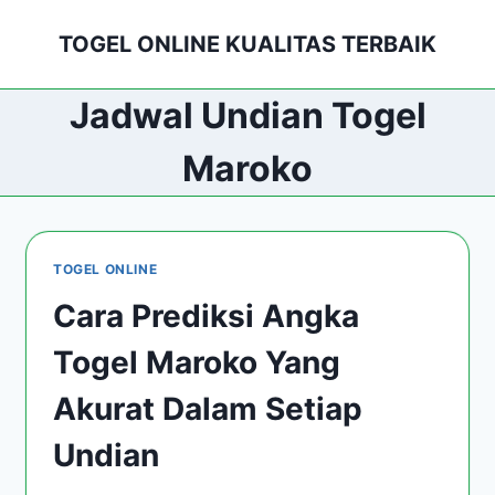
Skip
TOGEL ONLINE KUALITAS TERBAIK
to
content
Jadwal Undian Togel
Maroko
TOGEL ONLINE
Cara Prediksi Angka
Togel Maroko Yang
Akurat Dalam Setiap
Undian