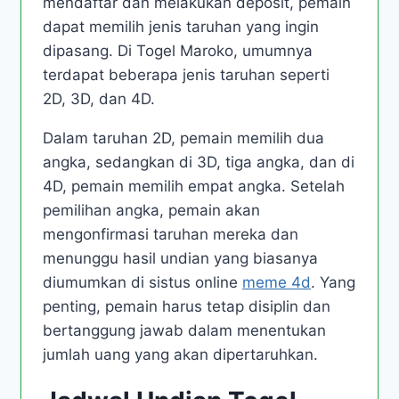
mendaftar dan melakukan deposit, pemain
dapat memilih jenis taruhan yang ingin
dipasang. Di Togel Maroko, umumnya
terdapat beberapa jenis taruhan seperti
2D, 3D, dan 4D.
Dalam taruhan 2D, pemain memilih dua
angka, sedangkan di 3D, tiga angka, dan di
4D, pemain memilih empat angka. Setelah
pemilihan angka, pemain akan
mengonfirmasi taruhan mereka dan
menunggu hasil undian yang biasanya
diumumkan di sistus online
meme 4d
. Yang
penting, pemain harus tetap disiplin dan
bertanggung jawab dalam menentukan
jumlah uang yang akan dipertaruhkan.