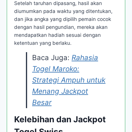
Setelah taruhan dipasang, hasil akan
diumumkan pada waktu yang ditentukan,
dan jika angka yang dipilih pemain cocok
dengan hasil pengundian, mereka akan
mendapatkan hadiah sesuai dengan
ketentuan yang berlaku.
Baca Juga:
Rahasia
Togel Maroko:
Strategi Ampuh untuk
Menang Jackpot
Besar
Kelebihan dan Jackpot
Togel Swiss