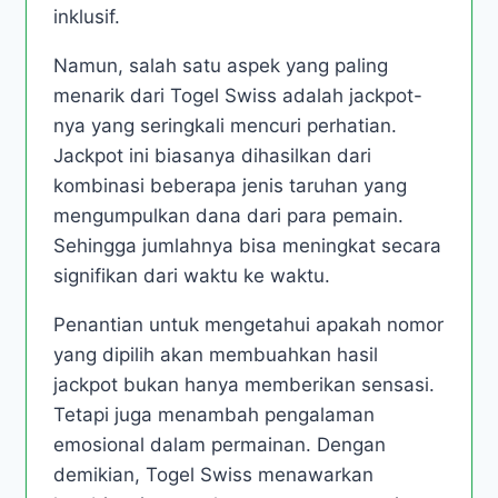
inklusif.
Namun, salah satu aspek yang paling
menarik dari Togel Swiss adalah jackpot-
nya yang seringkali mencuri perhatian.
Jackpot ini biasanya dihasilkan dari
kombinasi beberapa jenis taruhan yang
mengumpulkan dana dari para pemain.
Sehingga jumlahnya bisa meningkat secara
signifikan dari waktu ke waktu.
Penantian untuk mengetahui apakah nomor
yang dipilih akan membuahkan hasil
jackpot bukan hanya memberikan sensasi.
Tetapi juga menambah pengalaman
emosional dalam permainan. ​Dengan
demikian, Togel Swiss menawarkan