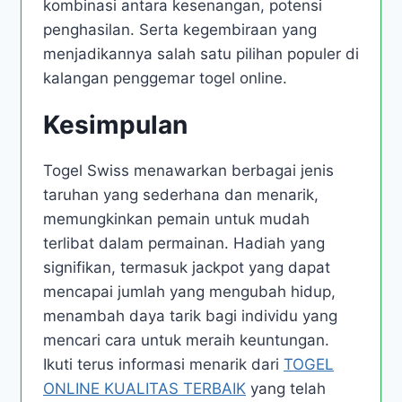
kombinasi antara kesenangan, potensi
penghasilan. Serta kegembiraan yang
menjadikannya salah satu pilihan populer di
kalangan penggemar togel online.
Kesimpulan
Togel Swiss menawarkan berbagai jenis
taruhan yang sederhana dan menarik,
memungkinkan pemain untuk mudah
terlibat dalam permainan. Hadiah yang
signifikan, termasuk jackpot yang dapat
mencapai jumlah yang mengubah hidup,
menambah daya tarik bagi individu yang
mencari cara untuk meraih keuntungan.
Ikuti terus informasi menarik dari
TOGEL
ONLINE KUALITAS TERBAIK
yang telah