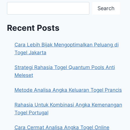
Search
Recent Posts
Cara Lebih Bijak Mengoptimalkan Peluang di
Togel Jakarta
Strategi Rahasia Togel Quantum Pools Anti
Meleset
Metode Analisa Angka Keluaran Togel Prancis
Rahasia Untuk Kombinasi Angka Kemenangan
Togel Portugal
Cara Cermat Analisa Angka Togel Online