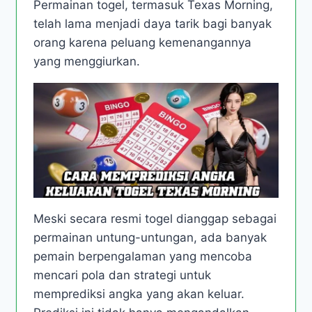
Permainan togel, termasuk Texas Morning,
telah lama menjadi daya tarik bagi banyak
orang karena peluang kemenangannya
yang menggiurkan.
Meski secara resmi togel dianggap sebagai
permainan untung-untungan, ada banyak
pemain berpengalaman yang mencoba
mencari pola dan strategi untuk
memprediksi angka yang akan keluar.