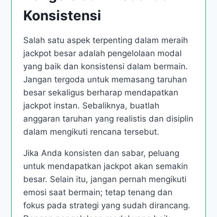
Konsistensi
Salah satu aspek terpenting dalam meraih
jackpot besar adalah pengelolaan modal
yang baik dan konsistensi dalam bermain.
Jangan tergoda untuk memasang taruhan
besar sekaligus berharap mendapatkan
jackpot instan. Sebaliknya, buatlah
anggaran taruhan yang realistis dan disiplin
dalam mengikuti rencana tersebut.
Jika Anda konsisten dan sabar, peluang
untuk mendapatkan jackpot akan semakin
besar. Selain itu, jangan pernah mengikuti
emosi saat bermain; tetap tenang dan
fokus pada strategi yang sudah dirancang.