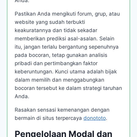
Anda.
Pastikan Anda mengikuti forum, grup, atau
website yang sudah terbukti
keakuratannya dan tidak sekadar
memberikan prediksi asal-asalan. Selain
itu, jangan terlalu bergantung sepenuhnya
pada bocoran, tetap gunakan analisis
pribadi dan pertimbangkan faktor
keberuntungan. Kunci utama adalah bijak
dalam memilih dan menggabungkan
bocoran tersebut ke dalam strategi taruhan
Anda.
Rasakan sensasi kemenangan dengan
bermain di situs terpercaya
donototo
.
Pengelolaan Modal dan