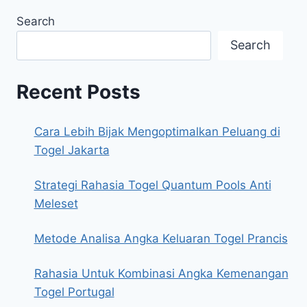
Search
Search
Recent Posts
Cara Lebih Bijak Mengoptimalkan Peluang di
Togel Jakarta
Strategi Rahasia Togel Quantum Pools Anti
Meleset
Metode Analisa Angka Keluaran Togel Prancis
Rahasia Untuk Kombinasi Angka Kemenangan
Togel Portugal