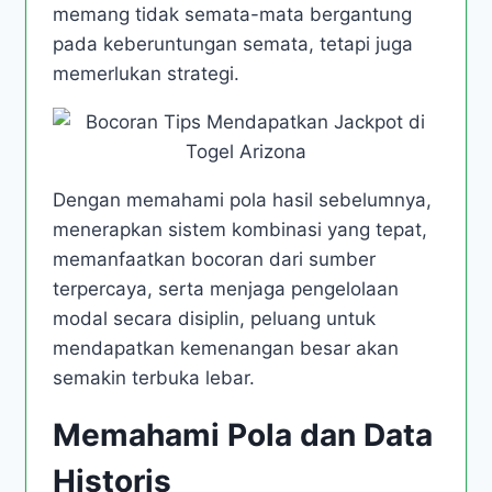
memang tidak semata-mata bergantung
pada keberuntungan semata, tetapi juga
memerlukan strategi.
Dengan memahami pola hasil sebelumnya,
menerapkan sistem kombinasi yang tepat,
memanfaatkan bocoran dari sumber
terpercaya, serta menjaga pengelolaan
modal secara disiplin, peluang untuk
mendapatkan kemenangan besar akan
semakin terbuka lebar.
Memahami Pola dan Data
Historis