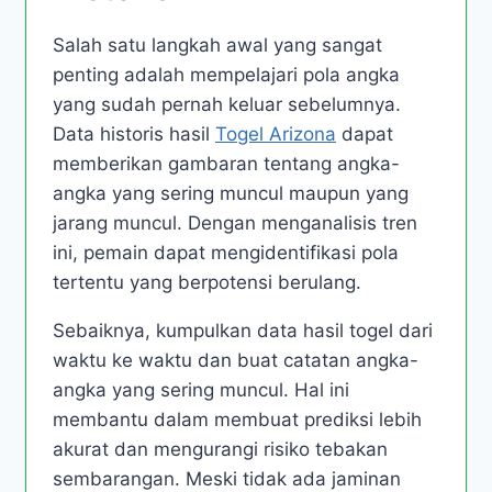
Salah satu langkah awal yang sangat
penting adalah mempelajari pola angka
yang sudah pernah keluar sebelumnya.
Data historis hasil
Togel Arizona
dapat
memberikan gambaran tentang angka-
angka yang sering muncul maupun yang
jarang muncul. Dengan menganalisis tren
ini, pemain dapat mengidentifikasi pola
tertentu yang berpotensi berulang.
Sebaiknya, kumpulkan data hasil togel dari
waktu ke waktu dan buat catatan angka-
angka yang sering muncul. Hal ini
membantu dalam membuat prediksi lebih
akurat dan mengurangi risiko tebakan
sembarangan. Meski tidak ada jaminan