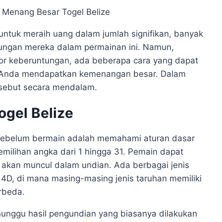
ntuk meraih uang dalam jumlah signifikan, banyak
tungan mereka dalam permainan ini. Namun,
tor keberuntungan, ada beberapa cara yang dapat
g Anda mendapatkan kemenangan besar. Dalam
ersebut secara mendalam.
gel Belize
sebelum bermain adalah memahami aturan dasar
emilihan angka dari 1 hingga 31. Pemain dapat
 akan muncul dalam undian. Ada berbagai jenis
an 4D, di mana masing-masing jenis taruhan memiliki
rbeda.
unggu hasil pengundian yang biasanya dilakukan