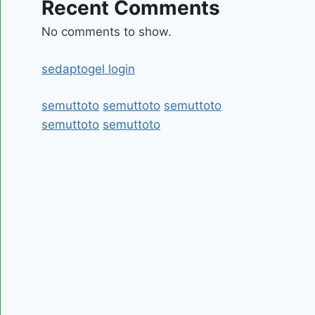
Recent Comments
No comments to show.
sedaptogel login
semuttoto
semuttoto
semuttoto
semuttoto
semuttoto