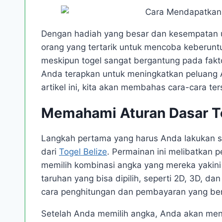
Dengan hadiah yang besar dan kesempatan u
orang yang tertarik untuk mencoba keberun
meskipun togel sangat bergantung pada fak
Anda terapkan untuk meningkatkan peluan
artikel ini, kita akan membahas cara-cara t
Memahami Aturan Dasar To
Langkah pertama yang harus Anda lakukan 
dari
Togel Belize
. Permainan ini melibatkan p
memilih kombinasi angka yang mereka yakini
taruhan yang bisa dipilih, seperti 2D, 3D, d
cara penghitungan dan pembayaran yang be
Setelah Anda memilih angka, Anda akan men