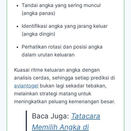
Tandai angka yang sering muncul
(angka panas)
Identifikasi angka yang jarang keluar
(angka dingin)
Perhatikan rotasi dan posisi angka
dalam urutan keluaran
Kuasai ritme keluaran angka dengan
analisis cerdas, sehingga setiap prediksi di
aviantogel
bukan lagi sekadar tebakan,
melainkan strategi matang untuk
meningkatkan peluang kemenangan besar.
Baca Juga:
Tatacara
Memilih Angka di