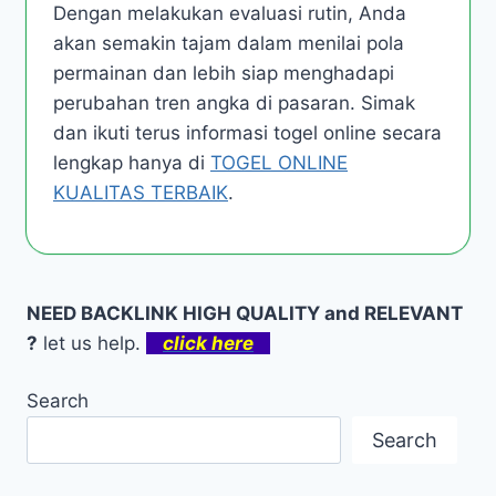
Dengan melakukan evaluasi rutin, Anda
akan semakin tajam dalam menilai pola
permainan dan lebih siap menghadapi
perubahan tren angka di pasaran. Simak
dan ikuti terus informasi togel online secara
lengkap hanya di
TOGEL ONLINE
KUALITAS TERBAIK
.
NEED BACKLINK HIGH QUALITY and RELEVANT
?
let us help.
click here
Search
Search