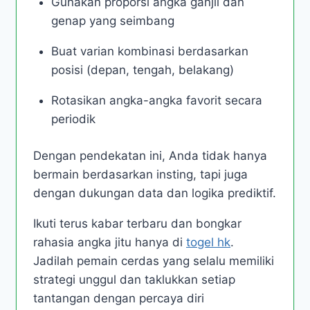
Gunakan proporsi angka ganjil dan
genap yang seimbang
Buat varian kombinasi berdasarkan
posisi (depan, tengah, belakang)
Rotasikan angka-angka favorit secara
periodik
Dengan pendekatan ini, Anda tidak hanya
bermain berdasarkan insting, tapi juga
dengan dukungan data dan logika prediktif.
Ikuti terus kabar terbaru dan bongkar
rahasia angka jitu hanya di
togel hk
.
Jadilah pemain cerdas yang selalu memiliki
strategi unggul dan taklukkan setiap
tantangan dengan percaya diri