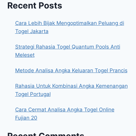
Recent Posts
Cara Lebih Bijak Mengoptimalkan Peluang di
Togel Jakarta
Strategi Rahasia Togel Quantum Pools Anti
Meleset
Metode Analisa Angka Keluaran Togel Prancis
Rahasia Untuk Kombinasi Angka Kemenangan
Togel Portugal
Cara Cermat Analisa Angka Togel Online
Fujian 20