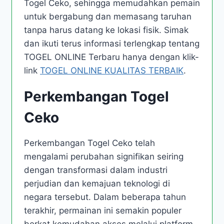
Togel Ceko, sehingga memudahkan pemain
untuk bergabung dan memasang taruhan
tanpa harus datang ke lokasi fisik. Simak
dan ikuti terus informasi terlengkap tentang
TOGEL ONLINE Terbaru hanya dengan klik-
link
TOGEL ONLINE KUALITAS TERBAIK
.
Perkembangan Togel
Ceko
Perkembangan Togel Ceko telah
mengalami perubahan signifikan seiring
dengan transformasi dalam industri
perjudian dan kemajuan teknologi di
negara tersebut.​ Dalam beberapa tahun
terakhir, permainan ini semakin populer