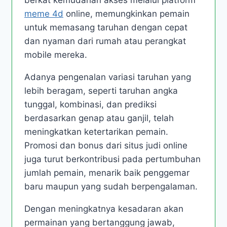
berkat kemudahan akses melalui platform
meme 4d
online, memungkinkan pemain
untuk memasang taruhan dengan cepat
dan nyaman dari rumah atau perangkat
mobile mereka.
Adanya pengenalan variasi taruhan yang
lebih beragam, seperti taruhan angka
tunggal, kombinasi, dan prediksi
berdasarkan genap atau ganjil, telah
meningkatkan ketertarikan pemain.
Promosi dan bonus dari situs judi online
juga turut berkontribusi pada pertumbuhan
jumlah pemain, menarik baik penggemar
baru maupun yang sudah berpengalaman.
Dengan meningkatnya kesadaran akan
permainan yang bertanggung jawab,