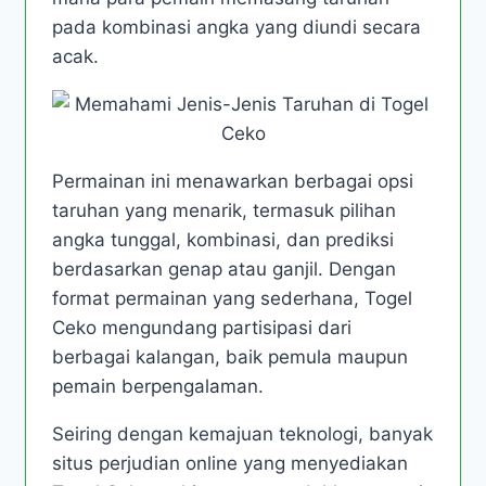
pada kombinasi angka yang diundi secara
acak.​
Permainan ini menawarkan berbagai opsi
taruhan yang menarik, termasuk pilihan
angka tunggal, kombinasi, dan prediksi
berdasarkan genap atau ganjil. Dengan
format permainan yang sederhana, Togel
Ceko mengundang partisipasi dari
berbagai kalangan, baik pemula maupun
pemain berpengalaman.
Seiring dengan kemajuan teknologi, banyak
situs perjudian online yang menyediakan