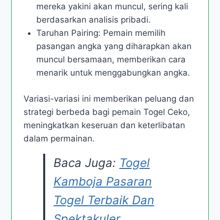
mereka yakini akan muncul, sering kali
berdasarkan analisis pribadi.
Taruhan Pairing: Pemain memilih
pasangan angka yang diharapkan akan
muncul bersamaan, memberikan cara
menarik untuk menggabungkan angka.
​Variasi-variasi ini memberikan peluang dan
strategi berbeda bagi pemain Togel Ceko,
meningkatkan keseruan dan keterlibatan
dalam permainan.
Baca Juga:
Togel
Kamboja Pasaran
Togel Terbaik Dan
Spektakuler