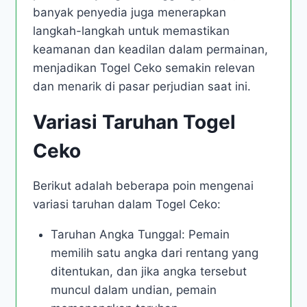
banyak penyedia juga menerapkan
langkah-langkah untuk memastikan
keamanan dan keadilan dalam permainan,
menjadikan Togel Ceko semakin relevan
dan menarik di pasar perjudian saat ini.
Variasi Taruhan Togel
Ceko
Berikut adalah beberapa poin mengenai
variasi taruhan dalam Togel Ceko:
Taruhan Angka Tunggal: Pemain
memilih satu angka dari rentang yang
ditentukan, dan jika angka tersebut
muncul dalam undian, pemain