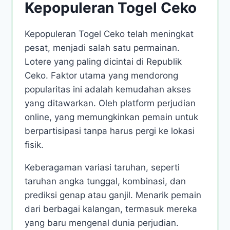
Kepopuleran Togel Ceko
​Kepopuleran Togel Ceko telah meningkat
pesat, menjadi salah satu permainan.
Lotere yang paling dicintai di Republik
Ceko.​ Faktor utama yang mendorong
popularitas ini adalah kemudahan akses
yang ditawarkan. Oleh platform perjudian
online, yang memungkinkan pemain untuk
berpartisipasi tanpa harus pergi ke lokasi
fisik.
Keberagaman variasi taruhan, seperti
taruhan angka tunggal, kombinasi, dan
prediksi genap atau ganjil. Menarik pemain
dari berbagai kalangan, termasuk mereka
yang baru mengenal dunia perjudian.