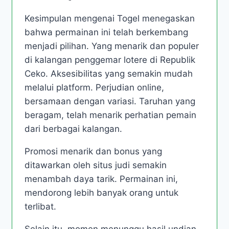
Kesimpulan mengenai Togel menegaskan
bahwa permainan ini telah berkembang
menjadi pilihan. Yang menarik dan populer
di kalangan penggemar lotere di Republik
Ceko.​ Aksesibilitas yang semakin mudah
melalui platform. Perjudian online,
bersamaan dengan variasi. Taruhan yang
beragam, telah menarik perhatian pemain
dari berbagai kalangan.
Promosi menarik dan bonus yang
ditawarkan oleh situs judi semakin
menambah daya tarik. Permainan ini,
mendorong lebih banyak orang untuk
terlibat.
Selain itu, momen menunggu hasil undian