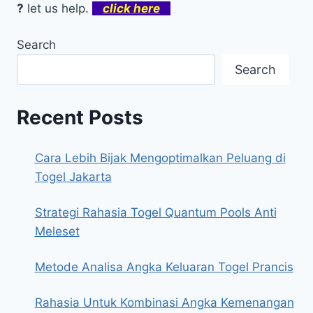
?
let us help.
click here
Search
Search
Recent Posts
Cara Lebih Bijak Mengoptimalkan Peluang di
Togel Jakarta
Strategi Rahasia Togel Quantum Pools Anti
Meleset
Metode Analisa Angka Keluaran Togel Prancis
Rahasia Untuk Kombinasi Angka Kemenangan