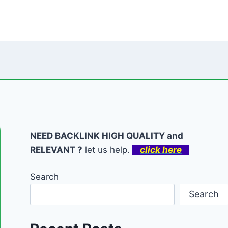
NEED BACKLINK HIGH QUALITY and
RELEVANT ?
let us help.
click here
Search
Search