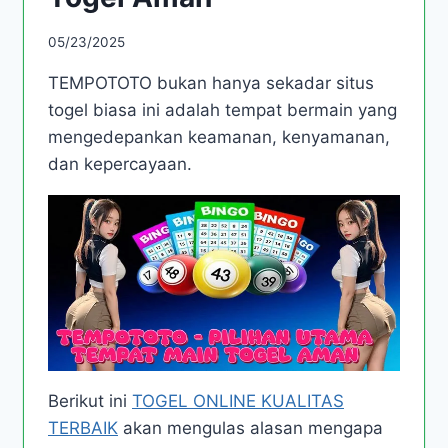
05/23/2025
TEMPOTOTO bukan hanya sekadar situs
togel biasa ini adalah tempat bermain yang
mengedepankan keamanan, kenyamanan,
dan kepercayaan.
Berikut ini
TOGEL ONLINE KUALITAS
TERBAIK
akan mengulas alasan mengapa