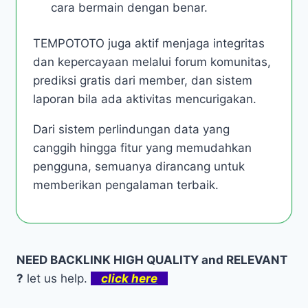
cara bermain dengan benar.
TEMPOTOTO juga aktif menjaga integritas
dan kepercayaan melalui forum komunitas,
prediksi gratis dari member, dan sistem
laporan bila ada aktivitas mencurigakan.
Dari sistem perlindungan data yang
canggih hingga fitur yang memudahkan
pengguna, semuanya dirancang untuk
memberikan pengalaman terbaik.
NEED BACKLINK HIGH QUALITY and RELEVANT
?
let us help.
click here