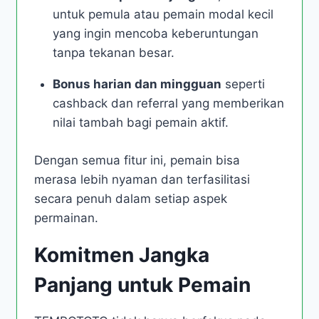
untuk pemula atau pemain modal kecil
yang ingin mencoba keberuntungan
tanpa tekanan besar.
Bonus harian dan mingguan
seperti
cashback dan referral yang memberikan
nilai tambah bagi pemain aktif.
Dengan semua fitur ini, pemain bisa
merasa lebih nyaman dan terfasilitasi
secara penuh dalam setiap aspek
permainan.
Komitmen Jangka
Panjang untuk Pemain