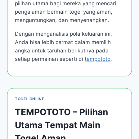
pilihan utama bagi mereka yang mencari
pengalaman bermain togel yang aman,
menguntungkan, dan menyenangkan.
Dengan menganalisis pola keluaran ini,
Anda bisa lebih cermat dalam memilih
angka untuk taruhan berikutnya pada
setiap permainan seperti di
tempototo
.
TOGEL ONLINE
TEMPOTOTO – Pilihan
Utama Tempat Main
Togel Aman