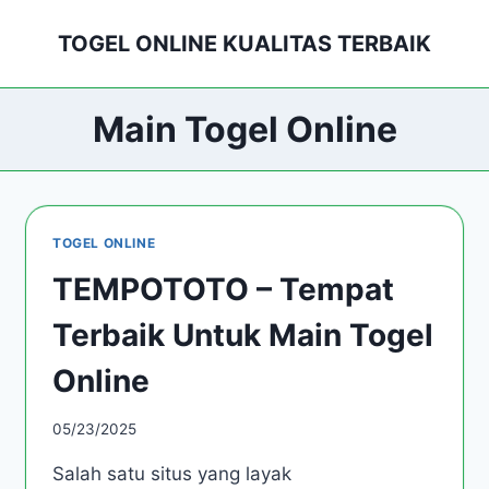
Skip
TOGEL ONLINE KUALITAS TERBAIK
to
content
Main Togel Online
TOGEL ONLINE
TEMPOTOTO – Tempat
Terbaik Untuk Main Togel
Online
05/23/2025
Salah satu situs yang layak