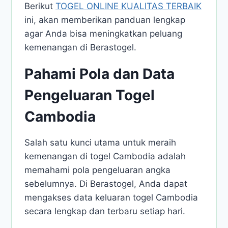
Berikut
TOGEL ONLINE KUALITAS TERBAIK
ini, akan memberikan panduan lengkap
agar Anda bisa meningkatkan peluang
kemenangan di Berastogel.
Pahami Pola dan Data
Pengeluaran Togel
Cambodia
Salah satu kunci utama untuk meraih
kemenangan di togel Cambodia adalah
memahami pola pengeluaran angka
sebelumnya. Di Berastogel, Anda dapat
mengakses data keluaran togel Cambodia
secara lengkap dan terbaru setiap hari.