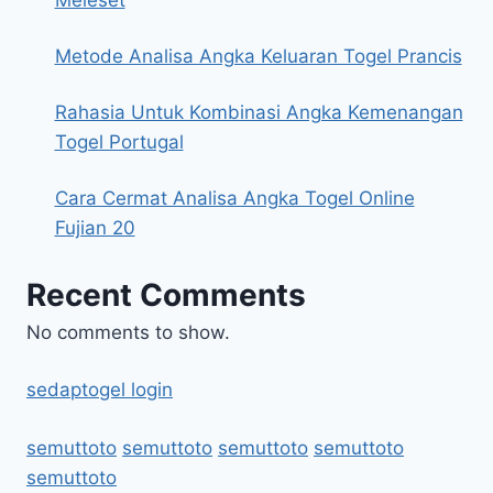
Meleset
Metode Analisa Angka Keluaran Togel Prancis
Rahasia Untuk Kombinasi Angka Kemenangan
Togel Portugal
Cara Cermat Analisa Angka Togel Online
Fujian 20
Recent Comments
No comments to show.
sedaptogel login
semuttoto
semuttoto
semuttoto
semuttoto
semuttoto