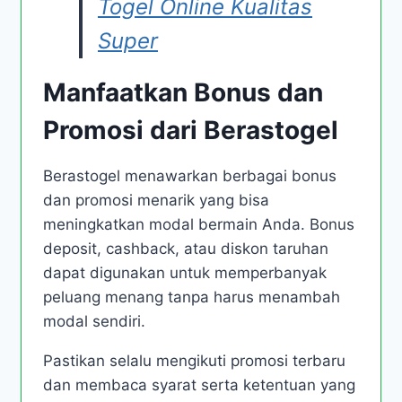
Togel Online Kualitas
Super
Manfaatkan Bonus dan
Promosi dari Berastogel
Berastogel menawarkan berbagai bonus
dan promosi menarik yang bisa
meningkatkan modal bermain Anda. Bonus
deposit, cashback, atau diskon taruhan
dapat digunakan untuk memperbanyak
peluang menang tanpa harus menambah
modal sendiri.
Pastikan selalu mengikuti promosi terbaru
dan membaca syarat serta ketentuan yang