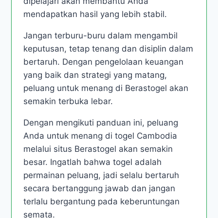
dipelajari akan membantu Anda
mendapatkan hasil yang lebih stabil.
Jangan terburu-buru dalam mengambil
keputusan, tetap tenang dan disiplin dalam
bertaruh. Dengan pengelolaan keuangan
yang baik dan strategi yang matang,
peluang untuk menang di Berastogel akan
semakin terbuka lebar.
Dengan mengikuti panduan ini, peluang
Anda untuk menang di togel Cambodia
melalui situs Berastogel akan semakin
besar. Ingatlah bahwa togel adalah
permainan peluang, jadi selalu bertaruh
secara bertanggung jawab dan jangan
terlalu bergantung pada keberuntungan
semata.