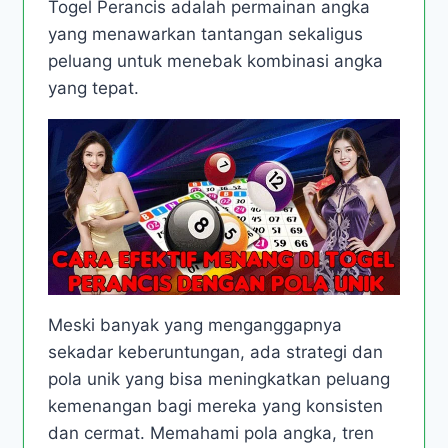
Togel Perancis adalah permainan angka
yang menawarkan tantangan sekaligus
peluang untuk menebak kombinasi angka
yang tepat.
Meski banyak yang menganggapnya
sekadar keberuntungan, ada strategi dan
pola unik yang bisa meningkatkan peluang
kemenangan bagi mereka yang konsisten
dan cermat. Memahami pola angka, tren