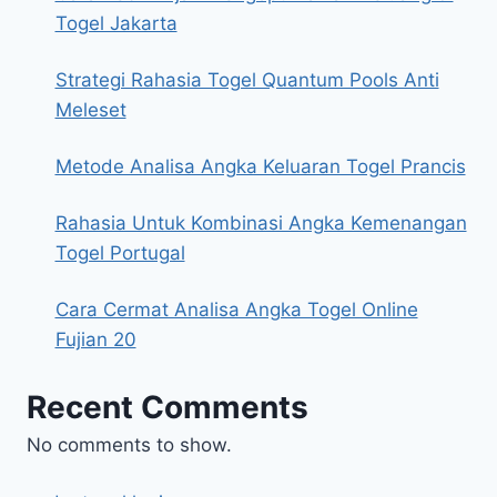
Togel Jakarta
Strategi Rahasia Togel Quantum Pools Anti
Meleset
Metode Analisa Angka Keluaran Togel Prancis
Rahasia Untuk Kombinasi Angka Kemenangan
Togel Portugal
Cara Cermat Analisa Angka Togel Online
Fujian 20
Recent Comments
No comments to show.