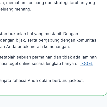
mun, memahami peluang dan strategi taruhan yang
peluang menang.
tan bukanlah hal yang mustahil. Dengan
dengan bijak, serta bergabung dengan komunitas
tan Anda untuk meraih kemenangan.
tetaplah sebuah permainan dan tidak ada jaminan
masi togel online secara lengkap hanya di
TOGEL
senjata rahasia Anda dalam berburu jackpot.