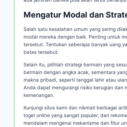
Mengatur Modal dan Strat
Salah satu kesalahan umum yang sering dila
modal mereka dengan baik. Penting untuk me
tersebut. Tentukan seberapa banyak uang ya
batas tersebut.
Selain itu, pilihlah strategi bermain yang s
bermain dengan angka acak, sementara yang
makna pribadi, seperti tanggal lahir atau ula
Anda dapat mengurangi risiko kerugian dan
kemenangan.
Kunjungi situs kami dan nikmati berbagai ar
togel online yang sangat populer, dari reko
mendalam mengenai mekanisme dan fitur un