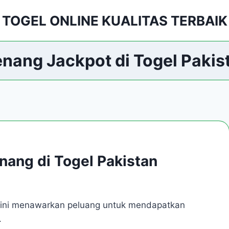
TOGEL ONLINE KUALITAS TERBAIK
nang Jackpot di Togel Pakis
ang di Togel Pakistan
n ini menawarkan peluang untuk mendapatkan
.