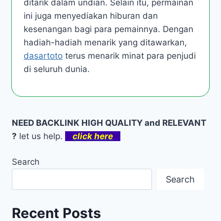
ditarik dalam undian. Selain itu, permainan
ini juga menyediakan hiburan dan
kesenangan bagi para pemainnya. Dengan
hadiah-hadiah menarik yang ditawarkan,
dasartoto
terus menarik minat para penjudi
di seluruh dunia.
NEED BACKLINK HIGH QUALITY and RELEVANT
?
let us help.
click here
Search
Search
Recent Posts