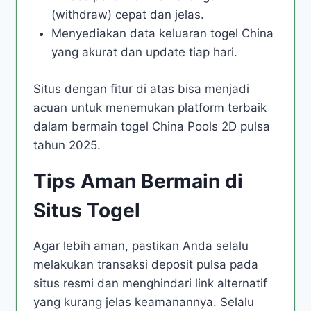
(withdraw) cepat dan jelas.
Menyediakan data keluaran togel China
yang akurat dan update tiap hari.
Situs dengan fitur di atas bisa menjadi
acuan untuk menemukan platform terbaik
dalam bermain togel China Pools 2D pulsa
tahun 2025.
Tips Aman Bermain di
Situs Togel
Agar lebih aman, pastikan Anda selalu
melakukan transaksi deposit pulsa pada
situs resmi dan menghindari link alternatif
yang kurang jelas keamanannya. Selalu