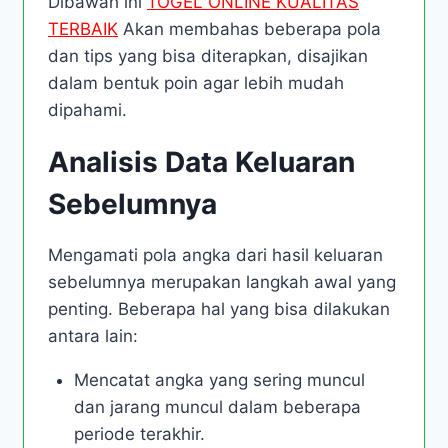
Dibawah ini
TOGEL ONLINE KUALITAS
TERBAIK
Akan membahas beberapa pola
dan tips yang bisa diterapkan, disajikan
dalam bentuk poin agar lebih mudah
dipahami.
Analisis Data Keluaran
Sebelumnya
Mengamati pola angka dari hasil keluaran
sebelumnya merupakan langkah awal yang
penting. Beberapa hal yang bisa dilakukan
antara lain:
Mencatat angka yang sering muncul
dan jarang muncul dalam beberapa
periode terakhir.