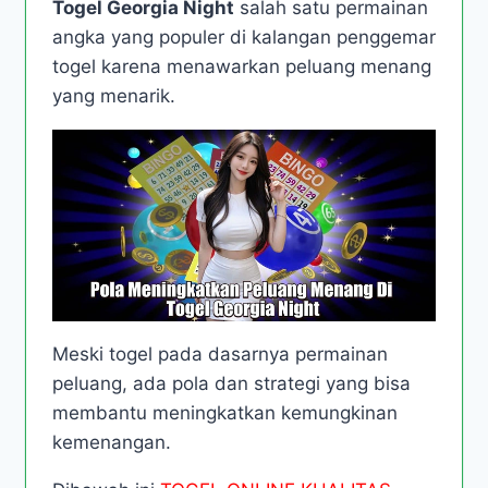
Togel Georgia Night
salah satu permainan
angka yang populer di kalangan penggemar
togel karena menawarkan peluang menang
yang menarik.
Meski togel pada dasarnya permainan
peluang, ada pola dan strategi yang bisa
membantu meningkatkan kemungkinan
kemenangan.