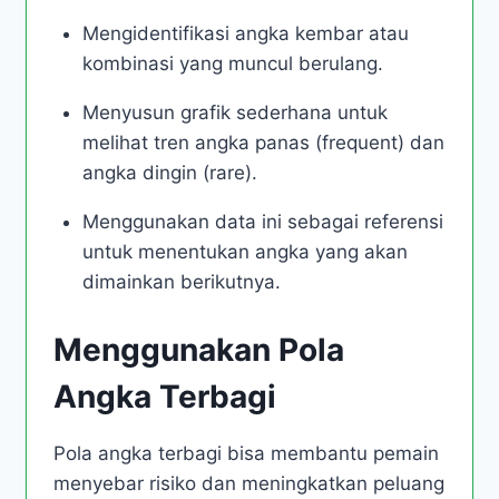
Mengidentifikasi angka kembar atau
kombinasi yang muncul berulang.
Menyusun grafik sederhana untuk
melihat tren angka panas (frequent) dan
angka dingin (rare).
Menggunakan data ini sebagai referensi
untuk menentukan angka yang akan
dimainkan berikutnya.
Menggunakan Pola
Angka Terbagi
Pola angka terbagi bisa membantu pemain
menyebar risiko dan meningkatkan peluang