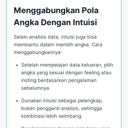
Menggabungkan Pola
Angka Dengan Intuisi
Selain analisis data, intuisi juga bisa
membantu dalam memilih angka. Cara
menggabungkannya:
Setelah mempelajari data keluaran, pilih
angka yang sesuai dengan feeling atau
insting berdasarkan pengalaman
sebelumnya.
Gunakan intuisi sebagai pelengkap,
bukan pengganti analisis, sehingga
kombinasi lebih seimbang.