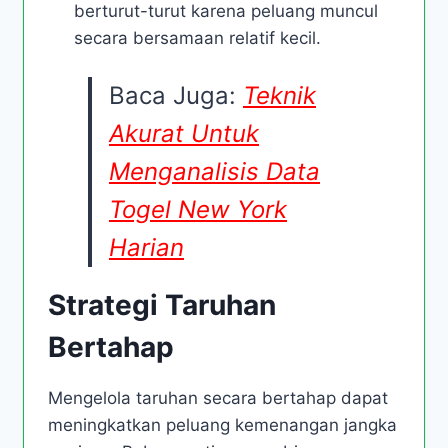
berturut-turut karena peluang muncul
secara bersamaan relatif kecil.
Baca Juga:
Teknik
Akurat Untuk
Menganalisis Data
Togel New York
Harian
Strategi Taruhan
Bertahap
Mengelola taruhan secara bertahap dapat
meningkatkan peluang kemenangan jangka