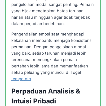
pengelolaan modal sangat penting. Pemain
yang bijak menetapkan batas taruhan
harian atau mingguan agar tidak terjebak
dalam perjudian berlebihan.
Pengendalian emosi saat menghadapi
kekalahan membantu menjaga konsistensi
permainan. Dengan pengelolaan modal
yang baik, setiap taruhan menjadi lebih
terencana, memungkinkan pemain
bertahan lebih lama dan memanfaatkan
setiap peluang yang muncul di Togel
tempototo
.
Perpaduan Analisis &
Intuisi Pribadi