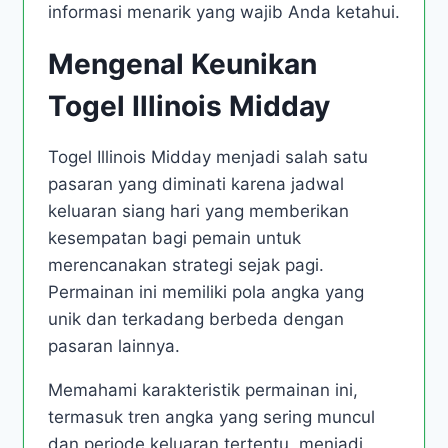
informasi menarik yang wajib Anda ketahui.
Mengenal Keunikan
Togel Illinois Midday
Togel Illinois Midday menjadi salah satu
pasaran yang diminati karena jadwal
keluaran siang hari yang memberikan
kesempatan bagi pemain untuk
merencanakan strategi sejak pagi.
Permainan ini memiliki pola angka yang
unik dan terkadang berbeda dengan
pasaran lainnya.
Memahami karakteristik permainan ini,
termasuk tren angka yang sering muncul
dan periode keluaran tertentu, menjadi