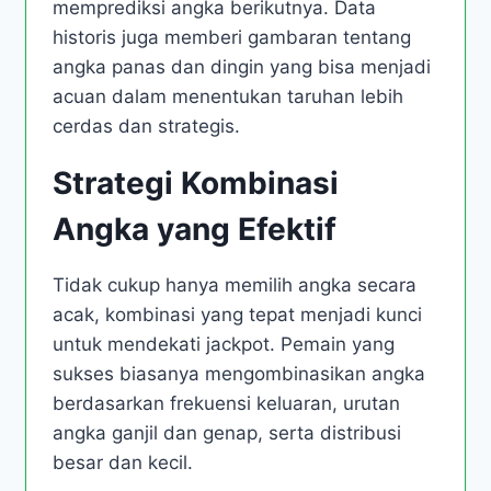
memprediksi angka berikutnya. Data
historis juga memberi gambaran tentang
angka panas dan dingin yang bisa menjadi
acuan dalam menentukan taruhan lebih
cerdas dan strategis.
Strategi Kombinasi
Angka yang Efektif
Tidak cukup hanya memilih angka secara
acak, kombinasi yang tepat menjadi kunci
untuk mendekati jackpot. Pemain yang
sukses biasanya mengombinasikan angka
berdasarkan frekuensi keluaran, urutan
angka ganjil dan genap, serta distribusi
besar dan kecil.