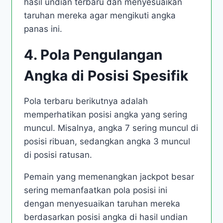
hasil undian terbaru dan menyesuaikan
taruhan mereka agar mengikuti angka
panas ini.
4. Pola Pengulangan
Angka di Posisi Spesifik
Pola terbaru berikutnya adalah
memperhatikan posisi angka yang sering
muncul. Misalnya, angka 7 sering muncul di
posisi ribuan, sedangkan angka 3 muncul
di posisi ratusan.
Pemain yang memenangkan jackpot besar
sering memanfaatkan pola posisi ini
dengan menyesuaikan taruhan mereka
berdasarkan posisi angka di hasil undian