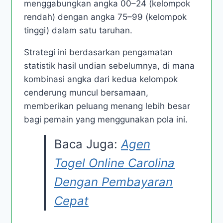
menggabungkan angka 00–24 (kelompok
rendah) dengan angka 75–99 (kelompok
tinggi) dalam satu taruhan.
Strategi ini berdasarkan pengamatan
statistik hasil undian sebelumnya, di mana
kombinasi angka dari kedua kelompok
cenderung muncul bersamaan,
memberikan peluang menang lebih besar
bagi pemain yang menggunakan pola ini.
Baca Juga:
Agen
Togel Online Carolina
Dengan Pembayaran
Cepat