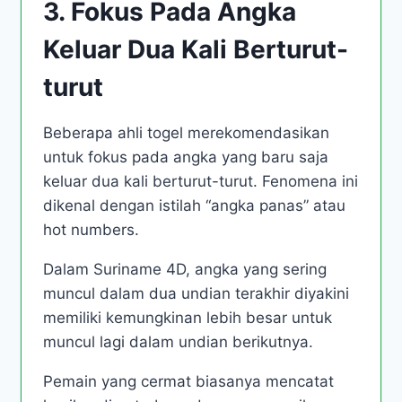
3. Fokus Pada Angka
Keluar Dua Kali Berturut-
turut
Beberapa ahli togel merekomendasikan
untuk fokus pada angka yang baru saja
keluar dua kali berturut-turut. Fenomena ini
dikenal dengan istilah “angka panas” atau
hot numbers.
Dalam Suriname 4D, angka yang sering
muncul dalam dua undian terakhir diyakini
memiliki kemungkinan lebih besar untuk
muncul lagi dalam undian berikutnya.
Pemain yang cermat biasanya mencatat