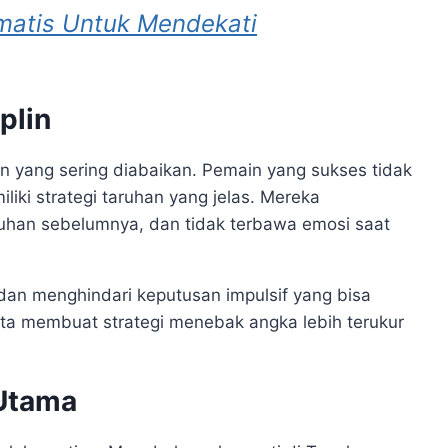
matis Untuk Mendekati
plin
in yang sering diabaikan. Pemain yang sukses tidak
liki strategi taruhan yang jelas. Mereka
uhan sebelumnya, dan tidak terbawa emosi saat
 dan menghindari keputusan impulsif yang bisa
data membuat strategi menebak angka lebih terukur
 Utama