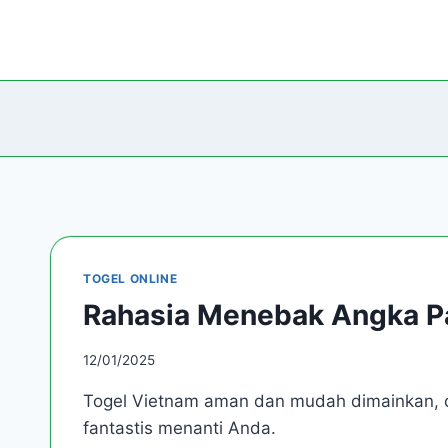
Skip
to
content
TOGEL ONLINE
Rahasia Menebak Angka Pa
12/01/2025
Togel Vietnam aman dan mudah dimainkan, de
fantastis menanti Anda.