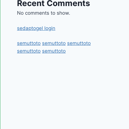
Recent Comments
No comments to show.
sedaptogel login
semuttoto
semuttoto
semuttoto
semuttoto
semuttoto