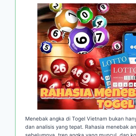
Menebak angka di Togel Vietnam bukan hanya
dan analisis yang tepat. Rahasia menebak a
sebelumnya, tren angka yang muncul, dan kom