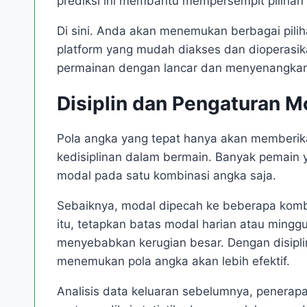
prediksi ini membantu mempersempit pilihan
Di sini. Anda akan menemukan berbagai pili
platform yang mudah diakses dan dioperasi
permainan dengan lancar dan menyenangkan
Disiplin dan Pengaturan M
Pola angka yang tepat hanya akan memberika
kedisiplinan dalam bermain. Banyak pemai
modal pada satu kombinasi angka saja.
Sebaiknya, modal dipecah ke beberapa komb
itu, tetapkan batas modal harian atau mingg
menyebabkan kerugian besar. Dengan disipli
menemukan pola angka akan lebih efektif.
Analisis data keluaran sebelumnya, penera