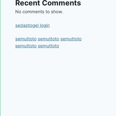
Recent Comments
No comments to show.
sedaptogel login
semuttoto
semuttoto
semuttoto
semuttoto
semuttoto