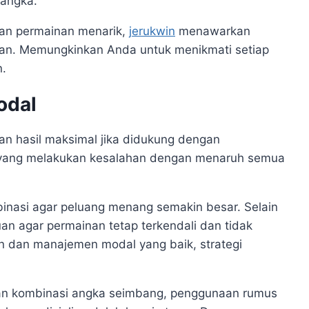
 angka.
han permainan menarik,
jerukwin
menawarkan
kan. Memungkinkan Anda untuk menikmati setiap
.
odal
n hasil maksimal jika didukung dengan
n yang melakukan kesalahan dengan menaruh semua
inasi agar peluang menang semakin besar. Selain
uan agar permainan tetap terkendali dan tidak
n dan manajemen modal yang baik, strategi
pan kombinasi angka seimbang, penggunaan rumus