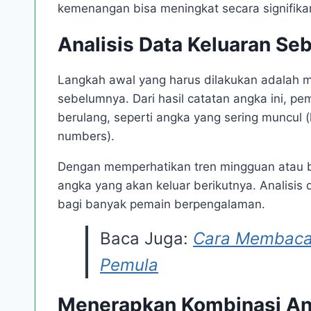
kemenangan bisa meningkat secara signifika
Analisis Data Keluaran S
Langkah awal yang harus dilakukan adalah me
sebelumnya. Dari hasil catatan angka ini, p
berulang, seperti angka yang sering muncul 
numbers).
Dengan memperhatikan tren mingguan atau 
angka yang akan keluar berikutnya. Analisis 
bagi banyak pemain berpengalaman.
Baca Juga:
Cara Membaca
Pemula
Menerapkan Kombinasi A