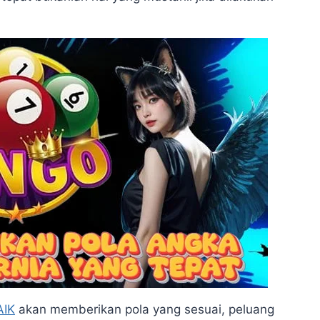
AIK
akan memberikan pola yang sesuai, peluang