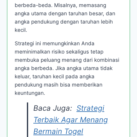
berbeda-beda. Misalnya, memasang
angka utama dengan taruhan besar, dan
angka pendukung dengan taruhan lebih
kecil.
Strategi ini memungkinkan Anda
meminimalkan risiko sekaligus tetap
membuka peluang menang dari kombinasi
angka berbeda. Jika angka utama tidak
keluar, taruhan kecil pada angka
pendukung masih bisa memberikan
keuntungan.
Baca Juga:
Strategi
Terbaik Agar Menang
Bermain Togel