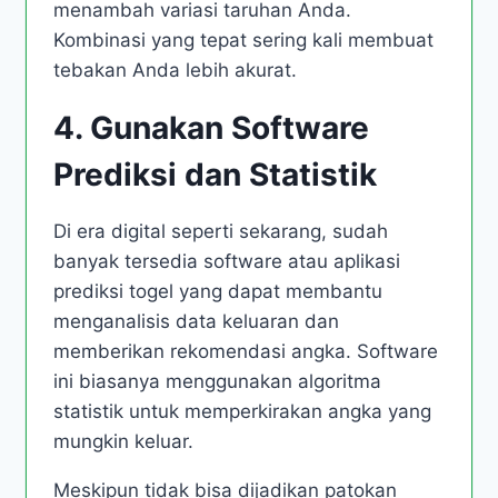
menambah variasi taruhan Anda.
Kombinasi yang tepat sering kali membuat
tebakan Anda lebih akurat.
4. Gunakan Software
Prediksi dan Statistik
Di era digital seperti sekarang, sudah
banyak tersedia software atau aplikasi
prediksi togel yang dapat membantu
menganalisis data keluaran dan
memberikan rekomendasi angka. Software
ini biasanya menggunakan algoritma
statistik untuk memperkirakan angka yang
mungkin keluar.
Meskipun tidak bisa dijadikan patokan