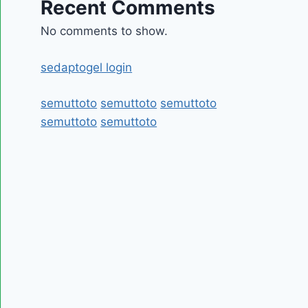
Recent Comments
No comments to show.
sedaptogel login
semuttoto
semuttoto
semuttoto
semuttoto
semuttoto