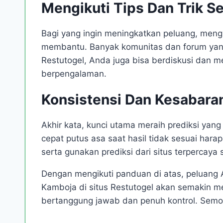
Mengikuti Tips Dan Trik Se
Bagi yang ingin meningkatkan peluang, mengik
membantu. Banyak komunitas dan forum yang 
Restutogel, Anda juga bisa berdiskusi dan m
berpengalaman.
Konsistensi Dan Kesabara
Akhir kata, kunci utama meraih prediksi yan
cepat putus asa saat hasil tidak sesuai harap
serta gunakan prediksi dari situs terpercaya
Dengan mengikuti panduan di atas, peluang
Kamboja di situs Restutogel akan semakin men
bertanggung jawab dan penuh kontrol. Semo