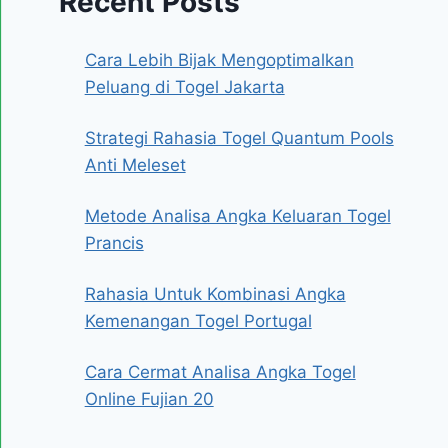
Recent Posts
Cara Lebih Bijak Mengoptimalkan
Peluang di Togel Jakarta
Strategi Rahasia Togel Quantum Pools
Anti Meleset
Metode Analisa Angka Keluaran Togel
Prancis
Rahasia Untuk Kombinasi Angka
Kemenangan Togel Portugal
Cara Cermat Analisa Angka Togel
Online Fujian 20