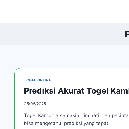
Skip
to
content
TOGEL ONLINE
Prediksi Akurat Togel Kam
05/06/2025
Togel Kamboja semakin diminati oleh pecinta 
bisa mengetahui prediksi yang tepat.