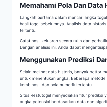
Memahami Pola Dan Data H
Langkah pertama dalam mencari angka togel
hasil togel sebelumnya. Analisis data histori
tertentu.
Catat hasil keluaran secara rutin dan perhat
Dengan analisis ini, Anda dapat mengantisip
Menggunakan Prediksi Da
Selain melihat data historis, banyak bettor
untuk menentukan angka. Beberapa metode po
kombinasi, dan pola numerik tertentu.
Situs Restutogel menyediakan fitur predik
angka potensial berdasarkan data dan algori