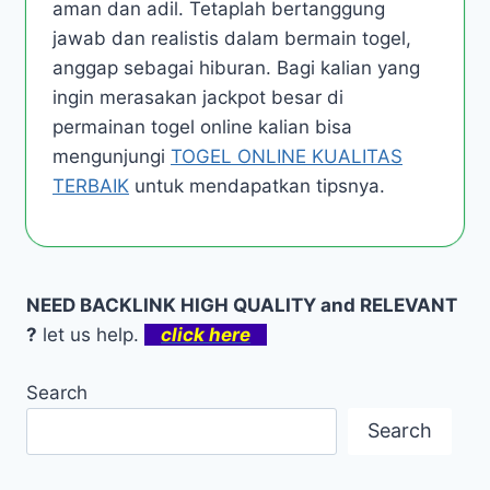
aman dan adil. Tetaplah bertanggung
jawab dan realistis dalam bermain togel,
anggap sebagai hiburan. Bagi kalian yang
ingin merasakan jackpot besar di
permainan togel online kalian bisa
mengunjungi
TOGEL ONLINE KUALITAS
TERBAIK
untuk mendapatkan tipsnya.
NEED BACKLINK HIGH QUALITY and RELEVANT
?
let us help.
click here
Search
Search