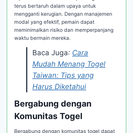
terus bertaruh dalam upaya untuk
mengganti kerugian. Dengan manajemen
modal yang efektif, pemain dapat
meminimalkan risiko dan memperpanjang
waktu bermain mereka.
Baca Juga
:
Cara
Mudah Menang Togel
Taiwan: Tips yang
Harus Diketahui
Bergabung dengan
Komunitas Togel
Bergabung dengan komunitas togel dapat