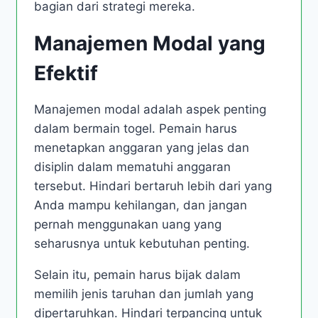
bagian dari strategi mereka.
Manajemen Modal yang
Efektif
Manajemen modal adalah aspek penting
dalam bermain togel. Pemain harus
menetapkan anggaran yang jelas dan
disiplin dalam mematuhi anggaran
tersebut. Hindari bertaruh lebih dari yang
Anda mampu kehilangan, dan jangan
pernah menggunakan uang yang
seharusnya untuk kebutuhan penting.
Selain itu, pemain harus bijak dalam
memilih jenis taruhan dan jumlah yang
dipertaruhkan. Hindari terpancing untuk