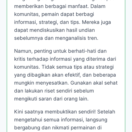
memberikan berbagai manfaat. Dalam
komunitas, pemain dapat berbagi
informasi, strategi, dan tips. Mereka juga
dapat mendiskusikan hasil undian
sebelumnya dan menganalisis tren.
Namun, penting untuk berhati-hati dan
kritis terhadap informasi yang diterima dari
komunitas. Tidak semua tips atau strategi
yang dibagikan akan efektif, dan beberapa
mungkin menyesatkan. Gunakan akal sehat
dan lakukan riset sendiri sebelum
mengikuti saran dari orang lain.
Kini saatnya membuktikan sendiri! Setelah
mengetahui semua informasi, langsung
bergabung dan nikmati permainan di