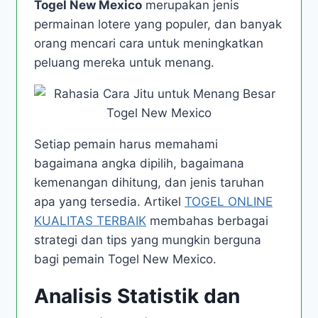
Togel New Mexico
merupakan jenis
permainan lotere yang populer, dan banyak
orang mencari cara untuk meningkatkan
peluang mereka untuk menang.
Setiap pemain harus memahami
bagaimana angka dipilih, bagaimana
kemenangan dihitung, dan jenis taruhan
apa yang tersedia. Artikel
TOGEL ONLINE
KUALITAS TERBAIK
membahas berbagai
strategi dan tips yang mungkin berguna
bagi pemain Togel New Mexico.
Analisis Statistik dan