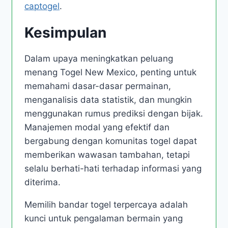
captogel
.
Kesimpulan
Dalam upaya meningkatkan peluang
menang Togel New Mexico, penting untuk
memahami dasar-dasar permainan,
menganalisis data statistik, dan mungkin
menggunakan rumus prediksi dengan bijak.
Manajemen modal yang efektif dan
bergabung dengan komunitas togel dapat
memberikan wawasan tambahan, tetapi
selalu berhati-hati terhadap informasi yang
diterima.
Memilih bandar togel terpercaya adalah
kunci untuk pengalaman bermain yang