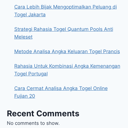
Cara Lebih Bijak Mengoptimalkan Peluang di
Togel Jakarta
Strategi Rahasia Togel Quantum Pools Anti
Meleset
Metode Analisa Angka Keluaran Togel Prancis
Rahasia Untuk Kombinasi Angka Kemenangan
Togel Portugal
Cara Cermat Analisa Angka Togel Online
Fujian 20
Recent Comments
No comments to show.