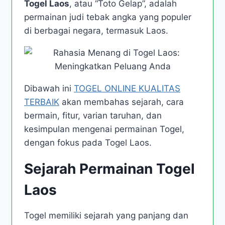
Togel Laos
, atau “Toto Gelap”, adalah
permainan judi tebak angka yang populer
di berbagai negara, termasuk Laos.
Dibawah ini
TOGEL ONLINE KUALITAS
TERBAIK
akan membahas sejarah, cara
bermain, fitur, varian taruhan, dan
kesimpulan mengenai permainan Togel,
dengan fokus pada Togel Laos.
Sejarah Permainan Togel
Laos
Togel memiliki sejarah yang panjang dan