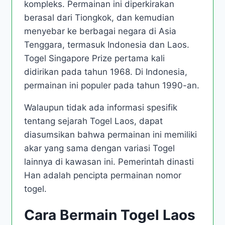
kompleks. Permainan ini diperkirakan
berasal dari Tiongkok, dan kemudian
menyebar ke berbagai negara di Asia
Tenggara, termasuk Indonesia dan Laos.
Togel Singapore Prize pertama kali
didirikan pada tahun 1968. Di Indonesia,
permainan ini populer pada tahun 1990-an.
Walaupun tidak ada informasi spesifik
tentang sejarah Togel Laos, dapat
diasumsikan bahwa permainan ini memiliki
akar yang sama dengan variasi Togel
lainnya di kawasan ini. Pemerintah dinasti
Han adalah pencipta permainan nomor
togel.
Cara Bermain Togel Laos