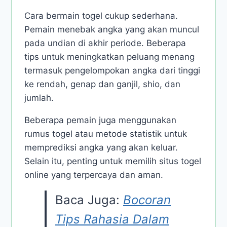
Cara bermain togel cukup sederhana.
Pemain menebak angka yang akan muncul
pada undian di akhir periode. Beberapa
tips untuk meningkatkan peluang menang
termasuk pengelompokan angka dari tinggi
ke rendah, genap dan ganjil, shio, dan
jumlah.
Beberapa pemain juga menggunakan
rumus togel atau metode statistik untuk
memprediksi angka yang akan keluar.
Selain itu, penting untuk memilih situs togel
online yang terpercaya dan aman.
Baca Juga:
Bocoran
Tips Rahasia Dalam