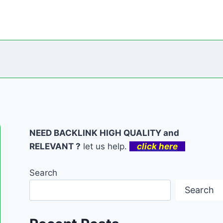
NEED BACKLINK HIGH QUALITY and
RELEVANT ?
let us help.
click here
Search
Search