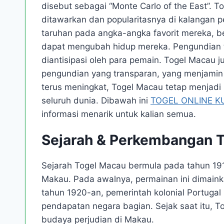
disebut sebagai “Monte Carlo of the East”. 
ditawarkan dan popularitasnya di kalangan p
taruhan pada angka-angka favorit mereka, 
dapat mengubah hidup mereka. Pengundian tog
diantisipasi oleh para pemain. Togel Macau j
pengundian yang transparan, yang menjamin 
terus meningkat, Togel Macau tetap menjadi s
seluruh dunia. Dibawah ini
TOGEL ONLINE K
informasi menarik untuk kalian semua.
Sejarah & Perkembangan 
Sejarah Togel Macau bermula pada tahun 1911
Makau. Pada awalnya, permainan ini dimainkan
tahun 1920-an, pemerintah kolonial Portugal
pendapatan negara bagian. Sejak saat itu, T
budaya perjudian di Makau.