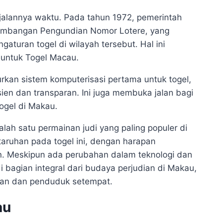
rjalannya waktu. Pada tahun 1972, pemerintah
embangan Pengundian Nomor Lotere, yang
aturan togel di wilayah tersebut. Hal ini
 untuk Togel Macau.
kan sistem komputerisasi pertama untuk togel,
en dan transparan. Ini juga membuka jalan bagi
ogel di Makau.
alah satu permainan judi yang paling populer di
aruhan pada togel ini, dengan harapan
. Meskipun ada perubahan dalam teknologi dan
 bagian integral dari budaya perjudian di Makau,
awan dan penduduk setempat.
au