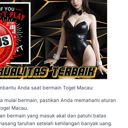
embantu Anda saat bermain Togel Macau:
a mulai bermain, pastikan Anda memahami aturan
Togel Macau.
an bermain yang masuk akal dan patuhi batas
masang taruhan setelah kehilangan banyak uang.