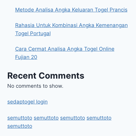
Metode Analisa Angka Keluaran Togel Prancis
Rahasia Untuk Kombinasi Angka Kemenangan
Togel Portugal
Cara Cermat Analisa Angka Togel Online
Fujian 20
Recent Comments
No comments to show.
sedaptogel login
semuttoto
semuttoto
semuttoto
semuttoto
semuttoto