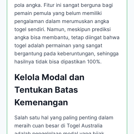
pola angka. Fitur ini sangat berguna bagi
pemain pemula yang belum memiliki
pengalaman dalam merumuskan angka
togel sendiri. Namun, meskipun prediksi
angka bisa membantu, tetap diingat bahwa
togel adalah permainan yang sangat
bergantung pada keberuntungan, sehingga
hasilnya tidak bisa dipastikan 100%.
Kelola Modal dan
Tentukan Batas
Kemenangan
Salah satu hal yang paling penting dalam
meraih cuan besar di Togel Australia
adalah pengelolaan modal yang bijak.