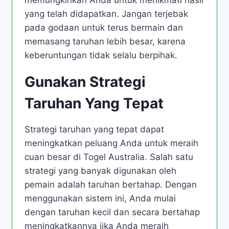
memungkinkan Anda untuk menikmati hasil
yang telah didapatkan. Jangan terjebak
pada godaan untuk terus bermain dan
memasang taruhan lebih besar, karena
keberuntungan tidak selalu berpihak.
Gunakan Strategi
Taruhan Yang Tepat
Strategi taruhan yang tepat dapat
meningkatkan peluang Anda untuk meraih
cuan besar di Togel Australia. Salah satu
strategi yang banyak digunakan oleh
pemain adalah taruhan bertahap. Dengan
menggunakan sistem ini, Anda mulai
dengan taruhan kecil dan secara bertahap
meningkatkannya jika Anda meraih