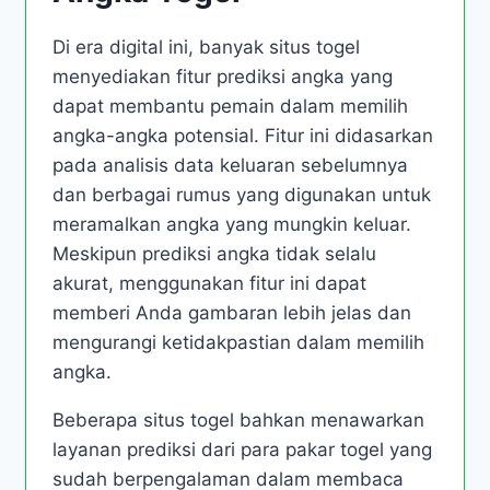
Di era digital ini, banyak situs togel
menyediakan fitur prediksi angka yang
dapat membantu pemain dalam memilih
angka-angka potensial. Fitur ini didasarkan
pada analisis data keluaran sebelumnya
dan berbagai rumus yang digunakan untuk
meramalkan angka yang mungkin keluar.
Meskipun prediksi angka tidak selalu
akurat, menggunakan fitur ini dapat
memberi Anda gambaran lebih jelas dan
mengurangi ketidakpastian dalam memilih
angka.
Beberapa situs togel bahkan menawarkan
layanan prediksi dari para pakar togel yang
sudah berpengalaman dalam membaca