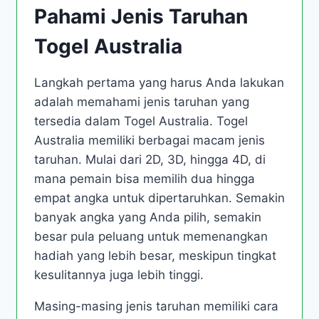
Pahami Jenis Taruhan
Togel Australia
Langkah pertama yang harus Anda lakukan
adalah memahami jenis taruhan yang
tersedia dalam Togel Australia. Togel
Australia memiliki berbagai macam jenis
taruhan. Mulai dari 2D, 3D, hingga 4D, di
mana pemain bisa memilih dua hingga
empat angka untuk dipertaruhkan. Semakin
banyak angka yang Anda pilih, semakin
besar pula peluang untuk memenangkan
hadiah yang lebih besar, meskipun tingkat
kesulitannya juga lebih tinggi.
Masing-masing jenis taruhan memiliki cara