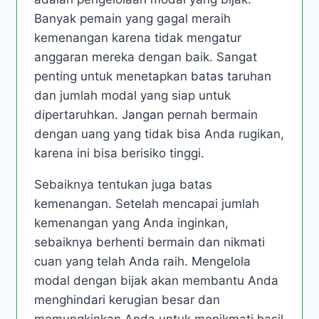
Banyak pemain yang gagal meraih
kemenangan karena tidak mengatur
anggaran mereka dengan baik. Sangat
penting untuk menetapkan batas taruhan
dan jumlah modal yang siap untuk
dipertaruhkan. Jangan pernah bermain
dengan uang yang tidak bisa Anda rugikan,
karena ini bisa berisiko tinggi.
Sebaiknya tentukan juga batas
kemenangan. Setelah mencapai jumlah
kemenangan yang Anda inginkan,
sebaiknya berhenti bermain dan nikmati
cuan yang telah Anda raih. Mengelola
modal dengan bijak akan membantu Anda
menghindari kerugian besar dan