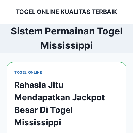
Skip
TOGEL ONLINE KUALITAS TERBAIK
to
content
Sistem Permainan Togel
Mississippi
TOGEL ONLINE
Rahasia Jitu
Mendapatkan Jackpot
Besar Di Togel
Mississippi