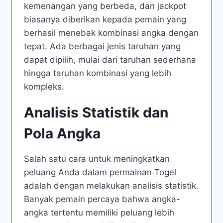
kemenangan yang berbeda, dan jackpot
biasanya diberikan kepada pemain yang
berhasil menebak kombinasi angka dengan
tepat. Ada berbagai jenis taruhan yang
dapat dipilih, mulai dari taruhan sederhana
hingga taruhan kombinasi yang lebih
kompleks.
Analisis Statistik dan
Pola Angka
Salah satu cara untuk meningkatkan
peluang Anda dalam permainan Togel
adalah dengan melakukan analisis statistik.
Banyak pemain percaya bahwa angka-
angka tertentu memiliki peluang lebih