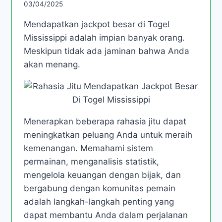
03/04/2025
Mendapatkan jackpot besar di Togel
Mississippi adalah impian banyak orang.
Meskipun tidak ada jaminan bahwa Anda
akan menang.
Menerapkan beberapa rahasia jitu dapat
meningkatkan peluang Anda untuk meraih
kemenangan. Memahami sistem
permainan, menganalisis statistik,
mengelola keuangan dengan bijak, dan
bergabung dengan komunitas pemain
adalah langkah-langkah penting yang
dapat membantu Anda dalam perjalanan