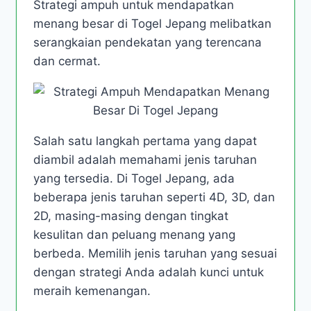
Strategi ampuh untuk mendapatkan
menang besar di Togel Jepang melibatkan
serangkaian pendekatan yang terencana
dan cermat.
Salah satu langkah pertama yang dapat
diambil adalah memahami jenis taruhan
yang tersedia. Di Togel Jepang, ada
beberapa jenis taruhan seperti 4D, 3D, dan
2D, masing-masing dengan tingkat
kesulitan dan peluang menang yang
berbeda. Memilih jenis taruhan yang sesuai
dengan strategi Anda adalah kunci untuk
meraih kemenangan.