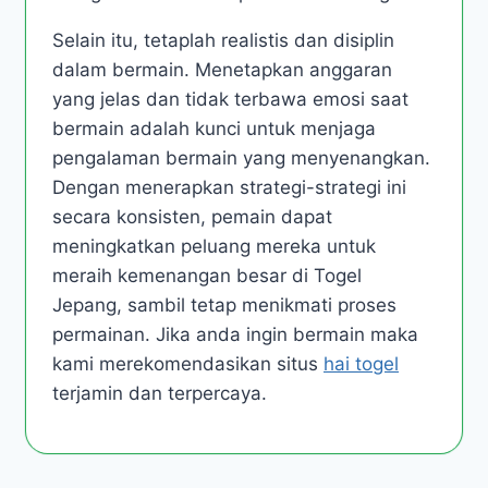
Selain itu, tetaplah realistis dan disiplin
dalam bermain. Menetapkan anggaran
yang jelas dan tidak terbawa emosi saat
bermain adalah kunci untuk menjaga
pengalaman bermain yang menyenangkan.
Dengan menerapkan strategi-strategi ini
secara konsisten, pemain dapat
meningkatkan peluang mereka untuk
meraih kemenangan besar di Togel
Jepang, sambil tetap menikmati proses
permainan. Jika anda ingin bermain maka
kami merekomendasikan situs
hai togel
terjamin dan terpercaya.