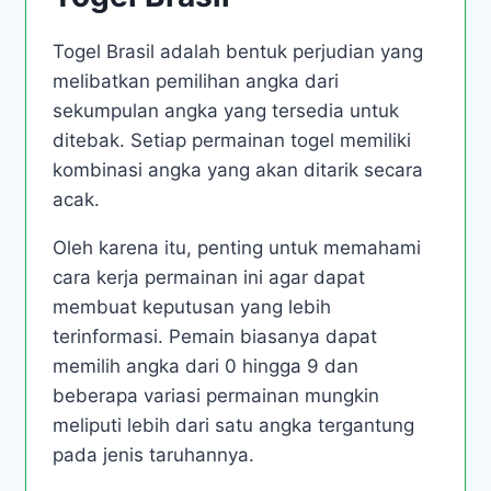
Togel Brasil adalah bentuk perjudian yang
melibatkan pemilihan angka dari
sekumpulan angka yang tersedia untuk
ditebak. Setiap permainan togel memiliki
kombinasi angka yang akan ditarik secara
acak.
Oleh karena itu, penting untuk memahami
cara kerja permainan ini agar dapat
membuat keputusan yang lebih
terinformasi. Pemain biasanya dapat
memilih angka dari 0 hingga 9 dan
beberapa variasi permainan mungkin
meliputi lebih dari satu angka tergantung
pada jenis taruhannya.