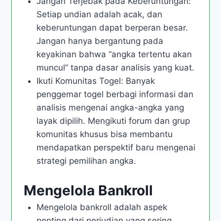
Jangan Terjebak pada Keberuntungan:
Setiap undian adalah acak, dan
keberuntungan dapat berperan besar.
Jangan hanya bergantung pada
keyakinan bahwa “angka tertentu akan
muncul” tanpa dasar analisis yang kuat.
Ikuti Komunitas Togel: Banyak
penggemar togel berbagi informasi dan
analisis mengenai angka-angka yang
layak dipilih. Mengikuti forum dan grup
komunitas khusus bisa membantu
mendapatkan perspektif baru mengenai
strategi pemilihan angka.
Mengelola Bankroll
Mengelola bankroll adalah aspek
penting dari perjudian yang sering