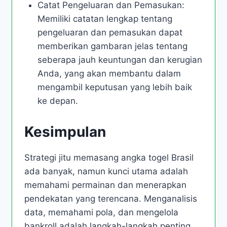
Catat Pengeluaran dan Pemasukan:
Memiliki catatan lengkap tentang
pengeluaran dan pemasukan dapat
memberikan gambaran jelas tentang
seberapa jauh keuntungan dan kerugian
Anda, yang akan membantu dalam
mengambil keputusan yang lebih baik
ke depan.
Kesimpulan
​Strategi jitu memasang angka togel Brasil
ada banyak, namun kunci utama adalah
memahami permainan dan menerapkan
pendekatan yang terencana.​ Menganalisis
data, memahami pola, dan mengelola
bankroll adalah langkah-langkah penting