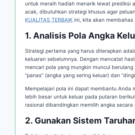
untuk meraih hadiah menarik lewat prediksi 
acak, dibutuhkan strategi khusus agar pelu
KUALITAS TERBAIK
ini, kita akan membahas 
1. Analisis Pola Angka Kel
Strategi pertama yang harus diterapkan ada
keluaran sebelumnya. Dengan mencatat hasil
mencari pola yang mungkin muncul berulang
“panas” (angka yang sering keluar) dan “dingi
Mempelajari pola ini dapat membantu Anda 
lebih besar untuk keluar pada putaran berikut
rasional dibandingkan memilih angka secara 
2. Gunakan Sistem Taruha