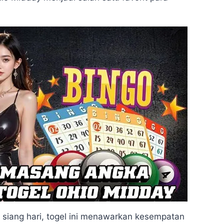
siang hari, togel ini menawarkan kesempatan