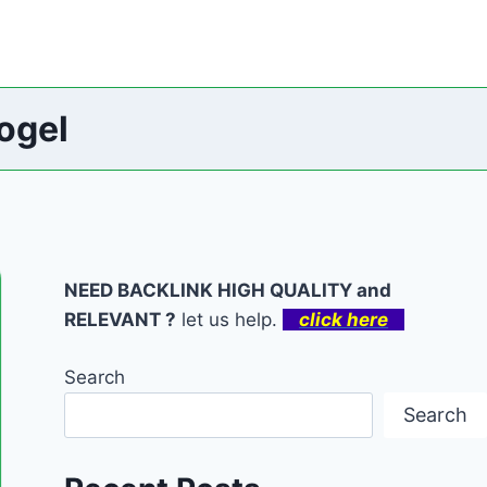
ogel
NEED BACKLINK HIGH QUALITY and
RELEVANT ?
let us help.
click here
Search
Search