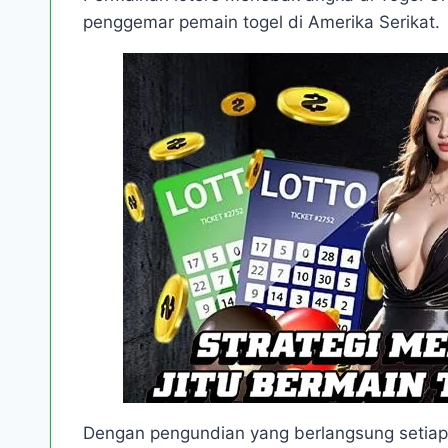
penggemar pemain togel di Amerika Serikat.
Dengan pengundian yang berlangsung setiap 