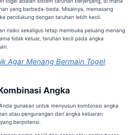
in togel adalah sistem taruhan berjenjang, di mana
han yang berbeda-beda. Misalnya, memasang
a pendukung dengan taruhan lebih kecil.
an risiko sekaligus tetap membuka peluang menang
ama tidak keluar, taruhan kecil pada angka
an.
aik Agar Menang Bermain Togel
 Kombinasi Angka
 Anda gunakan untuk menyusun kombinasi angka
ahan atau pengurangan dari angka keluaran
yang berpotensi.