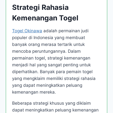
Strategi Rahasia
Kemenangan Togel
Togel Okinawa
adalah permainan judi
populer di Indonesia yang membuat
banyak orang merasa tertarik untuk
mencoba peruntungannya. Dalam
permainan togel, strategi kemenangan
menjadi hal yang sangat penting untuk
diperhatikan. Banyak para pemain togel
yang mengklaim memiliki strategi rahasia
yang dapat meningkatkan peluang
kemenangan mereka.
Beberapa strategi khusus yang diklaim
dapat meningkatkan peluang kemenangan