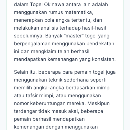
dalam Togel Okinawa antara lain adalah
menggunakan rumus matematika,
menerapkan pola angka tertentu, dan
melakukan analisis terhadap hasil-hasil
sebelumnya. Banyak “master” togel yang
berpengalaman menggunakan pendekatan
ini dan mengklaim telah berhasil
mendapatkan kemenangan yang konsisten.
Selain itu, beberapa para pemain togel juga
menggunakan teknik sederhana seperti
memilih angka-angka berdasarkan mimpi
atau tafsir mimpi, atau menggunakan
nomor keberuntungan mereka. Meskipun
terdengar tidak masuk akal, beberapa
pemain berhasil mendapatkan
kemenangan dengan menggunakan