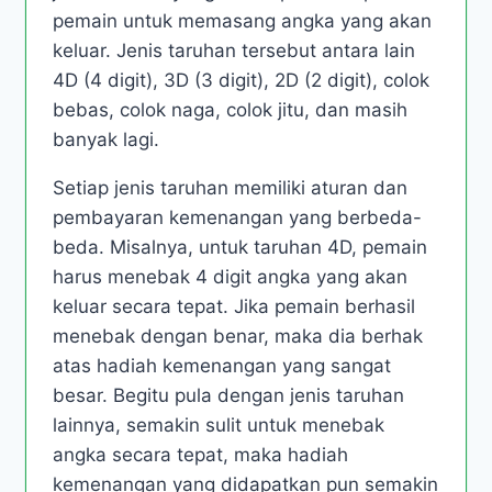
pemain untuk memasang angka yang akan
keluar. Jenis taruhan tersebut antara lain
4D (4 digit), 3D (3 digit), 2D (2 digit), colok
bebas, colok naga, colok jitu, dan masih
banyak lagi.
Setiap jenis taruhan memiliki aturan dan
pembayaran kemenangan yang berbeda-
beda. Misalnya, untuk taruhan 4D, pemain
harus menebak 4 digit angka yang akan
keluar secara tepat. Jika pemain berhasil
menebak dengan benar, maka dia berhak
atas hadiah kemenangan yang sangat
besar. Begitu pula dengan jenis taruhan
lainnya, semakin sulit untuk menebak
angka secara tepat, maka hadiah
kemenangan yang didapatkan pun semakin