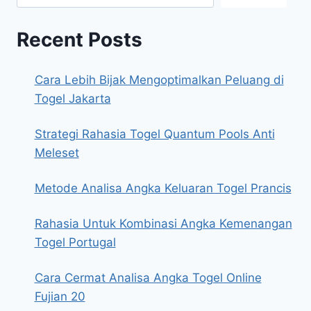
Recent Posts
Cara Lebih Bijak Mengoptimalkan Peluang di
Togel Jakarta
Strategi Rahasia Togel Quantum Pools Anti
Meleset
Metode Analisa Angka Keluaran Togel Prancis
Rahasia Untuk Kombinasi Angka Kemenangan
Togel Portugal
Cara Cermat Analisa Angka Togel Online
Fujian 20