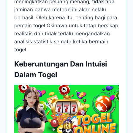
meningkatkan peluang menang, tidak ada
jaminan bahwa metode ini akan selalu
berhasil. Oleh karena itu, penting bagi para
pemain togel Okinawa untuk tetap bersikap
realistis dan tidak terlalu mengandalkan
analisis statistik semata ketika bermain
togel.
Keberuntungan Dan Intuisi
Dalam Togel