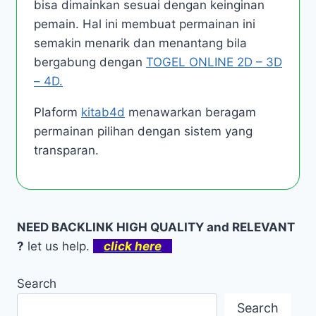
bisa dimainkan sesuai dengan keinginan
pemain. Hal ini membuat permainan ini
semakin menarik dan menantang bila
bergabung dengan
TOGEL ONLINE 2D – 3D
– 4D.
Plaform
kitab4d
menawarkan beragam
permainan pilihan dengan sistem yang
transparan.
NEED BACKLINK HIGH QUALITY and RELEVANT
?
let us help.
click here
Search
Search