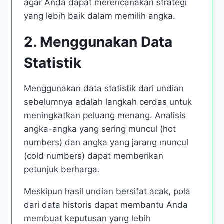
agar Anda dapat merencanakan strategi
yang lebih baik dalam memilih angka.
2. Menggunakan Data
Statistik
Menggunakan data statistik dari undian
sebelumnya adalah langkah cerdas untuk
meningkatkan peluang menang. Analisis
angka-angka yang sering muncul (hot
numbers) dan angka yang jarang muncul
(cold numbers) dapat memberikan
petunjuk berharga.
Meskipun hasil undian bersifat acak, pola
dari data historis dapat membantu Anda
membuat keputusan yang lebih