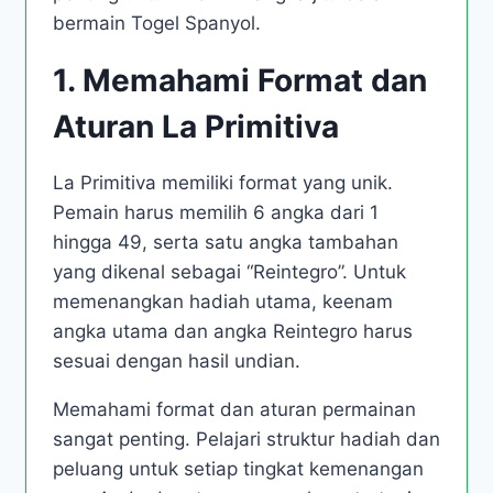
bermain Togel Spanyol.
1. Memahami Format dan
Aturan La Primitiva
La Primitiva memiliki format yang unik.
Pemain harus memilih 6 angka dari 1
hingga 49, serta satu angka tambahan
yang dikenal sebagai “Reintegro”. Untuk
memenangkan hadiah utama, keenam
angka utama dan angka Reintegro harus
sesuai dengan hasil undian.
Memahami format dan aturan permainan
sangat penting. Pelajari struktur hadiah dan
peluang untuk setiap tingkat kemenangan