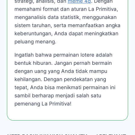
strategi, analisis, dan
meme 4d
. Dengan
memahami format dan aturan La Primitiva,
menganalisis data statistik, menggunakan
sistem taruhan, serta memanfaatkan angka
keberuntungan, Anda dapat meningkatkan
peluang menang.
Ingatlah bahwa permainan lotere adalah
bentuk hiburan. Jangan pernah bermain
dengan uang yang Anda tidak mampu
kehilangan. Dengan pendekatan yang
tepat, Anda bisa menikmati permainan ini
sambil berharap menjadi salah satu
pemenang La Primitiva!