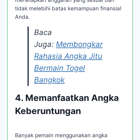
menetapkan anggaran yang sesuai dan
tidak melebihi batas kemampuan finansial
Anda.
Baca
Juga:
Membongkar
Rahasia Angka Jitu
Bermain Togel
Bangkok
4. Memanfaatkan Angka
Keberuntungan
Banyak pemain menggunakan angka