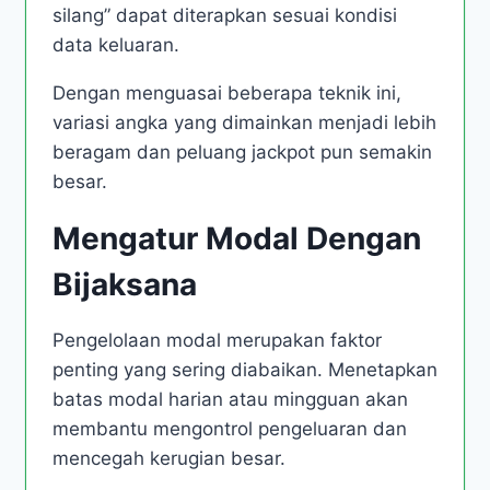
silang” dapat diterapkan sesuai kondisi
data keluaran.
Dengan menguasai beberapa teknik ini,
variasi angka yang dimainkan menjadi lebih
beragam dan peluang jackpot pun semakin
besar.
Mengatur Modal Dengan
Bijaksana
Pengelolaan modal merupakan faktor
penting yang sering diabaikan. Menetapkan
batas modal harian atau mingguan akan
membantu mengontrol pengeluaran dan
mencegah kerugian besar.