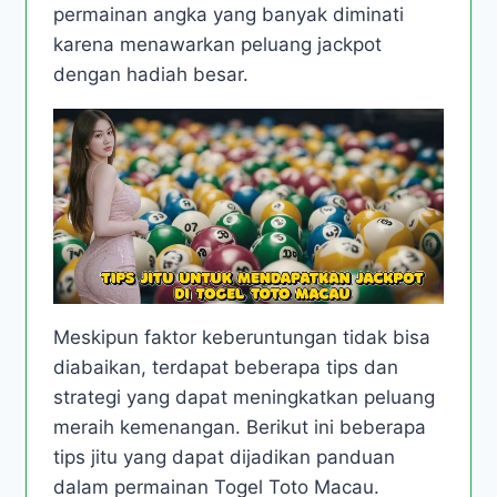
permainan angka yang banyak diminati
karena menawarkan peluang jackpot
dengan hadiah besar.
Meskipun faktor keberuntungan tidak bisa
diabaikan, terdapat beberapa tips dan
strategi yang dapat meningkatkan peluang
meraih kemenangan. Berikut ini beberapa
tips jitu yang dapat dijadikan panduan
dalam permainan Togel Toto Macau.