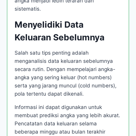
angka menjadi lebih terarah dan
sistematis.
Menyelidiki Data
Keluaran Sebelumnya
Salah satu tips penting adalah
menganalisis data keluaran sebelumnya
secara rutin. Dengan mempelajari angka-
angka yang sering keluar (hot numbers)
serta yang jarang muncul (cold numbers),
pola tertentu dapat dikenali.
Informasi ini dapat digunakan untuk
membuat prediksi angka yang lebih akurat.
Pencatatan data keluaran selama
beberapa minggu atau bulan terakhir