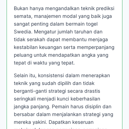
Bukan hanya mengandalkan teknik prediksi
semata, manajemen modal yang baik juga
sangat penting dalam bermain togel
Swedia. Mengatur jumlah taruhan dan
tidak serakah dapat membantu menjaga
kestabilan keuangan serta memperpanjang
peluang untuk mendapatkan angka yang
tepat di waktu yang tepat.
Selain itu, konsistensi dalam menerapkan
teknik yang sudah dipilih dan tidak
berganti-ganti strategi secara drastis
seringkali menjadi kunci keberhasilan
jangka panjang. Pemain harus disiplin dan
bersabar dalam menjalankan strategi yang
mereka yakini. Dapatkan keseruan