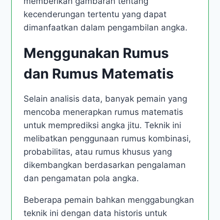
memberikan gambaran tentang
kecenderungan tertentu yang dapat
dimanfaatkan dalam pengambilan angka.
Menggunakan Rumus
dan Rumus Matematis
Selain analisis data, banyak pemain yang
mencoba menerapkan rumus matematis
untuk memprediksi angka jitu. Teknik ini
melibatkan penggunaan rumus kombinasi,
probabilitas, atau rumus khusus yang
dikembangkan berdasarkan pengalaman
dan pengamatan pola angka.
Beberapa pemain bahkan menggabungkan
teknik ini dengan data historis untuk