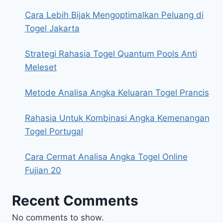
Cara Lebih Bijak Mengoptimalkan Peluang di
Togel Jakarta
Strategi Rahasia Togel Quantum Pools Anti
Meleset
Metode Analisa Angka Keluaran Togel Prancis
Rahasia Untuk Kombinasi Angka Kemenangan
Togel Portugal
Cara Cermat Analisa Angka Togel Online
Fujian 20
Recent Comments
No comments to show.