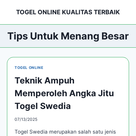
Skip
TOGEL ONLINE KUALITAS TERBAIK
to
content
Tips Untuk Menang Besar
TOGEL ONLINE
Teknik Ampuh
Memperoleh Angka Jitu
Togel Swedia
07/13/2025
Togel Swedia merupakan salah satu jenis