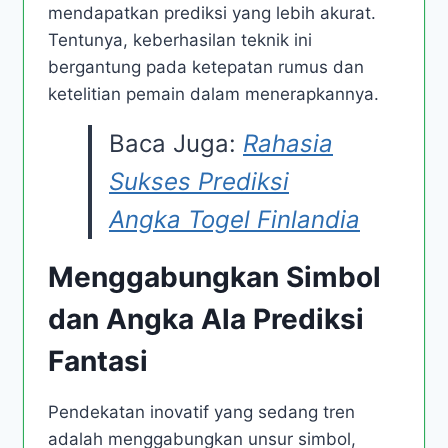
mendapatkan prediksi yang lebih akurat.
Tentunya, keberhasilan teknik ini
bergantung pada ketepatan rumus dan
ketelitian pemain dalam menerapkannya.
Baca Juga:
Rahasia
Sukses Prediksi
Angka Togel Finlandia
Menggabungkan Simbol
dan Angka Ala Prediksi
Fantasi
Pendekatan inovatif yang sedang tren
adalah menggabungkan unsur simbol,