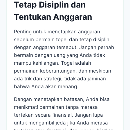
Tetap Disiplin dan
Tentukan Anggaran
Penting untuk menetapkan anggaran
sebelum bermain togel dan tetap disiplin
dengan anggaran tersebut. Jangan pernah
bermain dengan uang yang Anda tidak
mampu kehilangan. Togel adalah
permainan keberuntungan, dan meskipun
ada trik dan strategi, tidak ada jaminan
bahwa Anda akan menang.
Dengan menetapkan batasan, Anda bisa
menikmati permainan tanpa merasa
tertekan secara finansial. Jangan lupa
untuk mengambil jeda jika Anda merasa