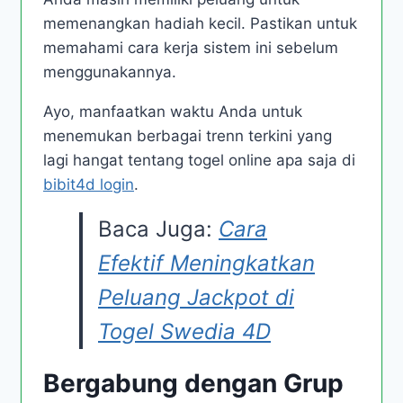
memenangkan hadiah kecil. Pastikan untuk
memahami cara kerja sistem ini sebelum
menggunakannya.
Ayo, manfaatkan waktu Anda untuk
menemukan berbagai trenn terkini yang
lagi hangat tentang togel online apa saja di
bibit4d login
.
Baca Juga:
Cara
Efektif Meningkatkan
Peluang Jackpot di
Togel Swedia 4D
Bergabung dengan Grup