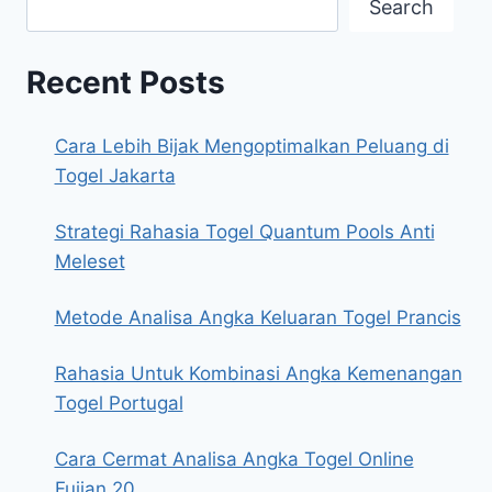
Search
Recent Posts
Cara Lebih Bijak Mengoptimalkan Peluang di
Togel Jakarta
Strategi Rahasia Togel Quantum Pools Anti
Meleset
Metode Analisa Angka Keluaran Togel Prancis
Rahasia Untuk Kombinasi Angka Kemenangan
Togel Portugal
Cara Cermat Analisa Angka Togel Online
Fujian 20