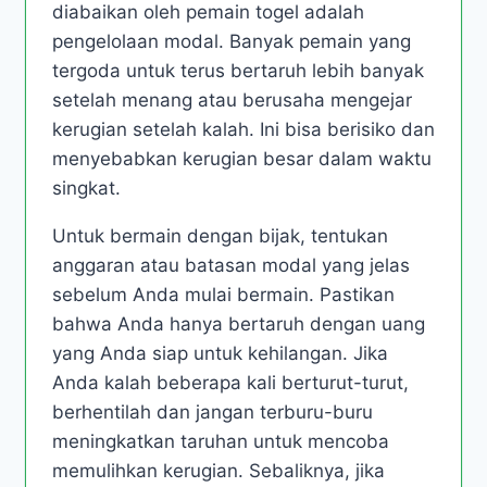
diabaikan oleh pemain togel adalah
pengelolaan modal. Banyak pemain yang
tergoda untuk terus bertaruh lebih banyak
setelah menang atau berusaha mengejar
kerugian setelah kalah. Ini bisa berisiko dan
menyebabkan kerugian besar dalam waktu
singkat.
Untuk bermain dengan bijak, tentukan
anggaran atau batasan modal yang jelas
sebelum Anda mulai bermain. Pastikan
bahwa Anda hanya bertaruh dengan uang
yang Anda siap untuk kehilangan. Jika
Anda kalah beberapa kali berturut-turut,
berhentilah dan jangan terburu-buru
meningkatkan taruhan untuk mencoba
memulihkan kerugian. Sebaliknya, jika