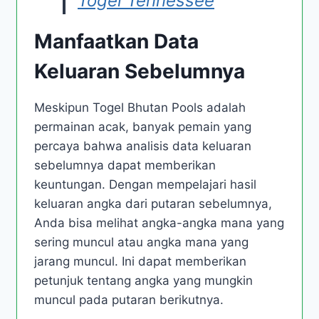
Togel Tennessee
Manfaatkan Data
Keluaran Sebelumnya
Meskipun Togel Bhutan Pools adalah
permainan acak, banyak pemain yang
percaya bahwa analisis data keluaran
sebelumnya dapat memberikan
keuntungan. Dengan mempelajari hasil
keluaran angka dari putaran sebelumnya,
Anda bisa melihat angka-angka mana yang
sering muncul atau angka mana yang
jarang muncul. Ini dapat memberikan
petunjuk tentang angka yang mungkin
muncul pada putaran berikutnya.