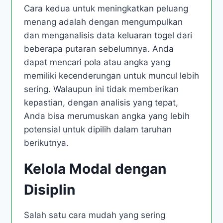
Cara kedua untuk meningkatkan peluang
menang adalah dengan mengumpulkan
dan menganalisis data keluaran togel dari
beberapa putaran sebelumnya. Anda
dapat mencari pola atau angka yang
memiliki kecenderungan untuk muncul lebih
sering. Walaupun ini tidak memberikan
kepastian, dengan analisis yang tepat,
Anda bisa merumuskan angka yang lebih
potensial untuk dipilih dalam taruhan
berikutnya.
Kelola Modal dengan
Disiplin
Salah satu cara mudah yang sering