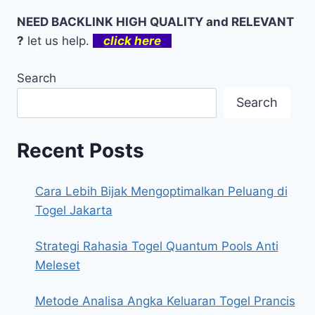
NEED BACKLINK HIGH QUALITY and RELEVANT
?
let us help.
click here
Search
Search
Recent Posts
Cara Lebih Bijak Mengoptimalkan Peluang di
Togel Jakarta
Strategi Rahasia Togel Quantum Pools Anti
Meleset
Metode Analisa Angka Keluaran Togel Prancis