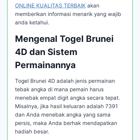
ONLINE KUALITAS TERBAIK
akan
memberikan informasi menarik yang wajib
anda ketahui.
Mengenal Togel Brunei
4D dan Sistem
Permainannya
Togel Brunei 4D adalah jenis permainan
tebak angka di mana pemain harus
menebak empat digit angka secara tepat.
Misalnya, jika hasil keluaran adalah 7391
dan Anda menebak angka yang sama
persis, maka Anda berhak mendapatkan
hadiah besar.