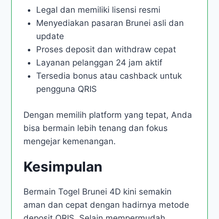
Legal dan memiliki lisensi resmi
Menyediakan pasaran Brunei asli dan
update
Proses deposit dan withdraw cepat
Layanan pelanggan 24 jam aktif
Tersedia bonus atau cashback untuk
pengguna QRIS
Dengan memilih platform yang tepat, Anda
bisa bermain lebih tenang dan fokus
mengejar kemenangan.
Kesimpulan
Bermain Togel Brunei 4D kini semakin
aman dan cepat dengan hadirnya metode
deposit QRIS. Selain mempermudah