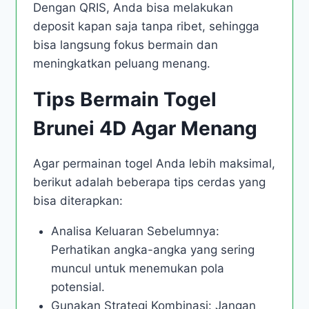
Dengan QRIS, Anda bisa melakukan
deposit kapan saja tanpa ribet, sehingga
bisa langsung fokus bermain dan
meningkatkan peluang menang.
Tips Bermain Togel
Brunei 4D Agar Menang
Agar permainan togel Anda lebih maksimal,
berikut adalah beberapa tips cerdas yang
bisa diterapkan:
Analisa Keluaran Sebelumnya:
Perhatikan angka-angka yang sering
muncul untuk menemukan pola
potensial.
Gunakan Strategi Kombinasi: Jangan