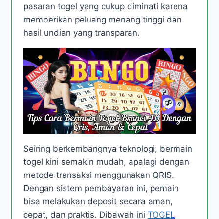
pasaran togel yang cukup diminati karena
memberikan peluang menang tinggi dan
hasil undian yang transparan.
Seiring berkembangnya teknologi, bermain
togel kini semakin mudah, apalagi dengan
metode transaksi menggunakan QRIS.
Dengan sistem pembayaran ini, pemain
bisa melakukan deposit secara aman,
cepat, dan praktis. Dibawah ini
TOGEL