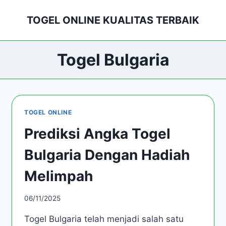
Skip
TOGEL ONLINE KUALITAS TERBAIK
to
content
Togel Bulgaria
TOGEL ONLINE
Prediksi Angka Togel
Bulgaria Dengan Hadiah
Melimpah
06/11/2025
Togel Bulgaria telah menjadi salah satu