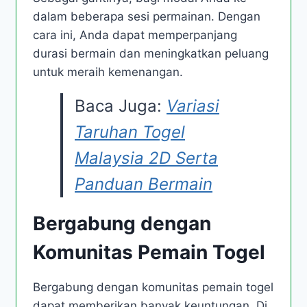
dalam beberapa sesi permainan. Dengan
cara ini, Anda dapat memperpanjang
durasi bermain dan meningkatkan peluang
untuk meraih kemenangan.
Baca Juga:
Variasi
Taruhan Togel
Malaysia 2D Serta
Panduan Bermain
Bergabung dengan
Komunitas Pemain Togel
Bergabung dengan komunitas pemain togel
dapat memberikan banyak keuntungan. Di