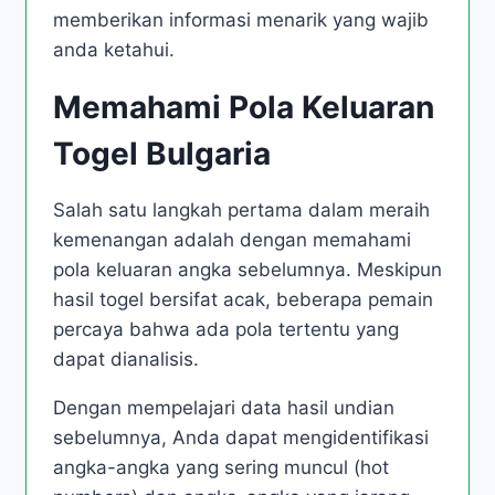
memberikan informasi menarik yang wajib
anda ketahui.
Memahami Pola Keluaran
Togel Bulgaria
Salah satu langkah pertama dalam meraih
kemenangan adalah dengan memahami
pola keluaran angka sebelumnya. Meskipun
hasil togel bersifat acak, beberapa pemain
percaya bahwa ada pola tertentu yang
dapat dianalisis.
Dengan mempelajari data hasil undian
sebelumnya, Anda dapat mengidentifikasi
angka-angka yang sering muncul (hot