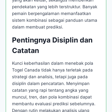
yang akan keluar, sekaligus memberikan
pendekatan yang lebih terstruktur. Banyak
pemain berpengalaman memanfaatkan
sistem kombinasi sebagai panduan utama
dalam membuat prediksi.
Pentingnya Disiplin dan
Catatan
Kunci keberhasilan dalam menebak pola
Togel Canada tidak hanya terletak pada
strategi dan analisis, tetapi juga pada
disiplin dalam pencatatan. Menyimpan
catatan yang rapi tentang angka yang
muncul, tren, dan pola kombinasi dapat
membantu evaluasi prediksi sebelumnya.
Dengan rutin melakukan analisis ulang