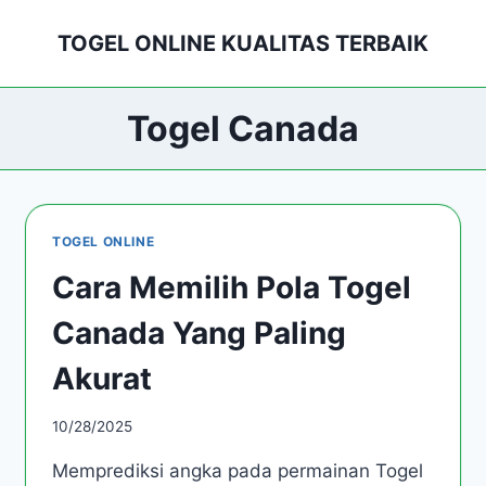
Skip
TOGEL ONLINE KUALITAS TERBAIK
to
content
Togel Canada
TOGEL ONLINE
Cara Memilih Pola Togel
Canada Yang Paling
Akurat
10/28/2025
Memprediksi angka pada permainan Togel