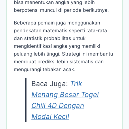
bisa menentukan angka yang lebih
berpotensi muncul di periode berikutnya.
Beberapa pemain juga menggunakan
pendekatan matematis seperti rata-rata
dan statistik probabilitas untuk
mengidentifikasi angka yang memiliki
peluang lebih tinggi. Strategi ini membantu
membuat prediksi lebih sistematis dan
mengurangi tebakan acak.
Baca Juga:
Trik
Menang Besar Togel
Chili 4D Dengan
Modal Kecil