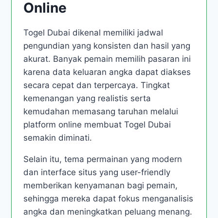
Online
Togel Dubai dikenal memiliki jadwal
pengundian yang konsisten dan hasil yang
akurat. Banyak pemain memilih pasaran ini
karena data keluaran angka dapat diakses
secara cepat dan terpercaya. Tingkat
kemenangan yang realistis serta
kemudahan memasang taruhan melalui
platform online membuat Togel Dubai
semakin diminati.
Selain itu, tema permainan yang modern
dan interface situs yang user-friendly
memberikan kenyamanan bagi pemain,
sehingga mereka dapat fokus menganalisis
angka dan meningkatkan peluang menang.