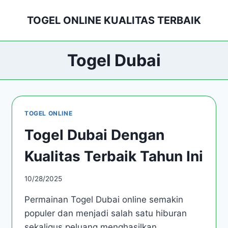
Skip
TOGEL ONLINE KUALITAS TERBAIK
to
content
Togel Dubai
TOGEL ONLINE
Togel Dubai Dengan
Kualitas Terbaik Tahun Ini
10/28/2025
Permainan Togel Dubai online semakin
populer dan menjadi salah satu hiburan
sekaligus peluang menghasilkan