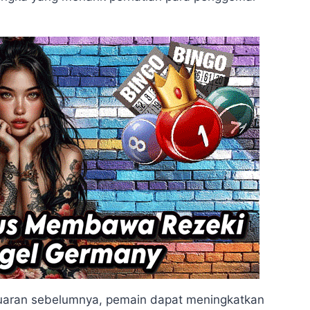
luaran sebelumnya, pemain dapat meningkatkan