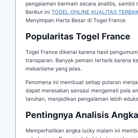
pengalaman bermain secara analitis, sambil
Berikut ini
TOGEL ONLINE KUALITAS TERBAI
Menyimpan Harta Besar di Togel France.
Popularitas Togel France
Togel France dikenal karena hasil pengumum
transparan. Banyak pemain tertarik karena k
mekanisme yang jelas.
Fenomena ini membuat setiap putaran menja
dapat merasakan sensasi mengamati pola an
taruhan, menjadikan pengalaman lebih eduk
Pentingnya Analisis Angk
Memperhatikan angka lucky malam ini memba