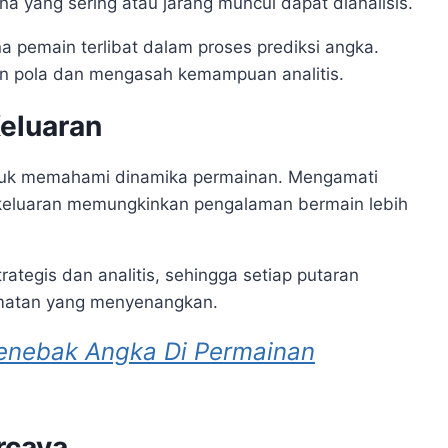
a yang sering atau jarang muncul dapat dianalisis.
na pemain terlibat dalam proses prediksi angka.
 pola dan mengasah kemampuan analitis.
eluaran
tuk memahami dinamika permainan. Mengamati
usi keluaran memungkinkan pengalaman bermain lebih
ategis dan analitis, sehingga setiap putaran
matan yang menyenangkan.
enebak Angka Di Permainan
rcaya