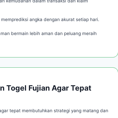
an kemudahan dalam transaksi dan klaim
k memprediksi angka dengan akurat setiap hari.
aman bermain lebih aman dan peluang meraih
 Togel Fujian Agar Tepat
 agar tepat membutuhkan strategi yang matang dan