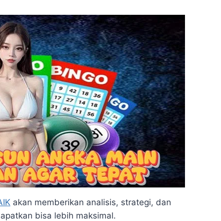
AIK
akan memberikan analisis, strategi, dan
apatkan bisa lebih maksimal.