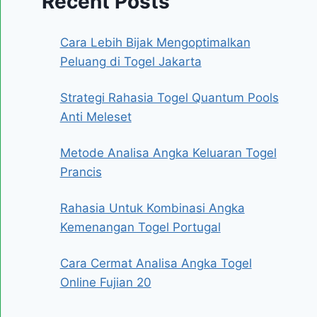
Recent Posts
Cara Lebih Bijak Mengoptimalkan
Peluang di Togel Jakarta
Strategi Rahasia Togel Quantum Pools
Anti Meleset
Metode Analisa Angka Keluaran Togel
Prancis
Rahasia Untuk Kombinasi Angka
Kemenangan Togel Portugal
Cara Cermat Analisa Angka Togel
Online Fujian 20