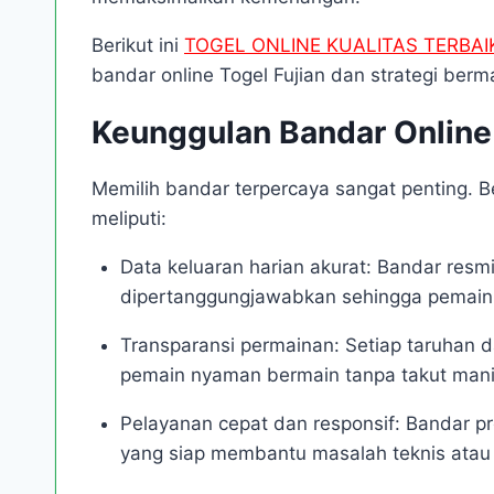
Berikut ini
TOGEL ONLINE KUALITAS TERBAI
bandar online Togel Fujian dan strategi berma
Keunggulan Bandar Online 
Memilih bandar terpercaya sangat penting. B
meliputi:
Data keluaran harian akurat: Bandar res
dipertanggungjawabkan sehingga pemain b
Transparansi permainan: Setiap taruhan
pemain nyaman bermain tanpa takut mani
Pelayanan cepat dan responsif: Bandar pr
yang siap membantu masalah teknis atau