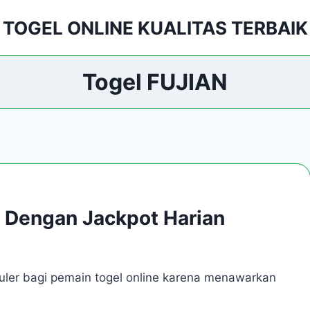
TOGEL ONLINE KUALITAS TERBAIK
Togel FUJIAN
n Dengan Jackpot Harian
uler bagi pemain togel online karena menawarkan