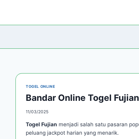
Skip
to
content
TOGEL ONLINE
Bandar Online Togel Fujia
11/03/2025
Togel Fujian
menjadi salah satu pasaran pop
peluang jackpot harian yang menarik.