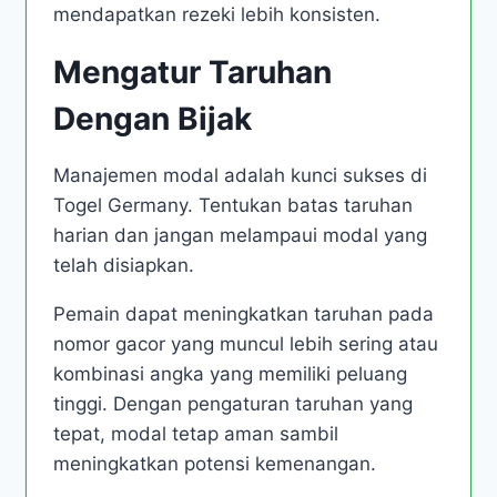
mendapatkan rezeki lebih konsisten.
Mengatur Taruhan
Dengan Bijak
Manajemen modal adalah kunci sukses di
Togel Germany. Tentukan batas taruhan
harian dan jangan melampaui modal yang
telah disiapkan.
Pemain dapat meningkatkan taruhan pada
nomor gacor yang muncul lebih sering atau
kombinasi angka yang memiliki peluang
tinggi. Dengan pengaturan taruhan yang
tepat, modal tetap aman sambil
meningkatkan potensi kemenangan.