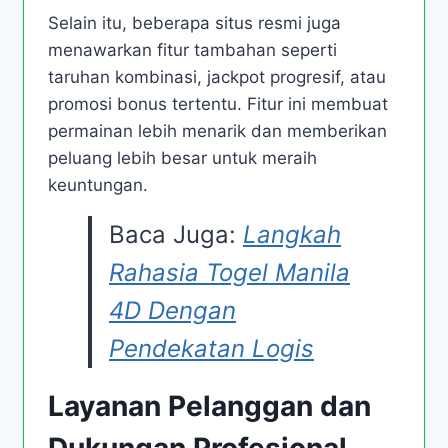
Selain itu, beberapa situs resmi juga
menawarkan fitur tambahan seperti
taruhan kombinasi, jackpot progresif, atau
promosi bonus tertentu. Fitur ini membuat
permainan lebih menarik dan memberikan
peluang lebih besar untuk meraih
keuntungan.
Baca Juga:
Langkah
Rahasia Togel Manila
4D Dengan
Pendekatan Logis
Layanan Pelanggan dan