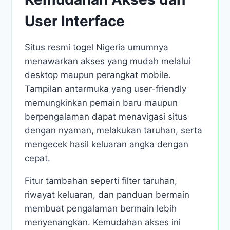
User Interface
Situs resmi togel Nigeria umumnya
menawarkan akses yang mudah melalui
desktop maupun perangkat mobile.
Tampilan antarmuka yang user-friendly
memungkinkan pemain baru maupun
berpengalaman dapat menavigasi situs
dengan nyaman, melakukan taruhan, serta
mengecek hasil keluaran angka dengan
cepat.
Fitur tambahan seperti filter taruhan,
riwayat keluaran, dan panduan bermain
membuat pengalaman bermain lebih
menyenangkan. Kemudahan akses ini