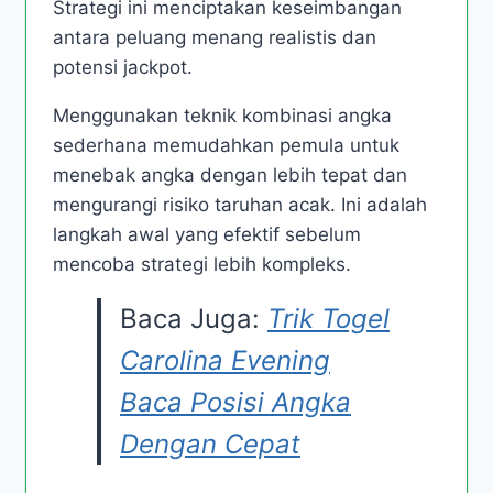
Strategi ini menciptakan keseimbangan
antara peluang menang realistis dan
potensi jackpot.
Menggunakan teknik kombinasi angka
sederhana memudahkan pemula untuk
menebak angka dengan lebih tepat dan
mengurangi risiko taruhan acak. Ini adalah
langkah awal yang efektif sebelum
mencoba strategi lebih kompleks.
Baca Juga:
Trik Togel
Carolina Evening
Baca Posisi Angka
Dengan Cepat