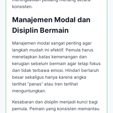
konsisten.
Manajemen Modal dan
Disiplin Bermain
Manajemen modal sangat penting agar
langkah mudah ini efektif. Pemula harus
menetapkan batas kemenangan dan
kerugian sebelum bermain agar tetap fokus
dan tidak terbawa emosi. Hindari bertaruh
besar sekaligus hanya karena angka
terlihat “panas” atau tren terlihat
menguntungkan.
Kesabaran dan disiplin menjadi kunci bagi
pemula. Pemain yang konsisten memantau