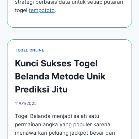
strategi berbasis data untuk setiap putaran
togel
tempototo
.
TOGEL ONLINE
Kunci Sukses Togel
Belanda Metode Unik
Prediksi Jitu
11/01/2025
Togel Belanda menjadi salah satu
permainan angka yang populer karena
menawarkan peluang jackpot besar dan