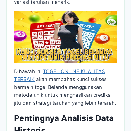
variasi taruhan menarik.
Dibawah ini
TOGEL ONLINE KUALITAS
TERBAIK
akan membahas kunci sukses
bermain togel Belanda menggunakan
metode unik untuk menghasilkan prediksi
jitu dan strategi taruhan yang lebih terarah.
Pentingnya Analisis Data
Historis