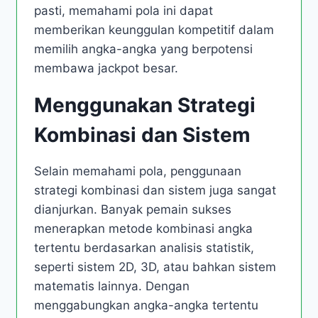
pasti, memahami pola ini dapat
memberikan keunggulan kompetitif dalam
memilih angka-angka yang berpotensi
membawa jackpot besar.
Menggunakan Strategi
Kombinasi dan Sistem
Selain memahami pola, penggunaan
strategi kombinasi dan sistem juga sangat
dianjurkan. Banyak pemain sukses
menerapkan metode kombinasi angka
tertentu berdasarkan analisis statistik,
seperti sistem 2D, 3D, atau bahkan sistem
matematis lainnya. Dengan
menggabungkan angka-angka tertentu