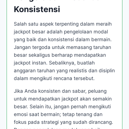
Konsistensi
Salah satu aspek terpenting dalam meraih
jackpot besar adalah pengelolaan modal
yang baik dan konsistensi dalam bermain.
Jangan tergoda untuk memasang taruhan
besar sekaligus berharap mendapatkan
jackpot instan. Sebaliknya, buatlah
anggaran taruhan yang realistis dan disiplin
dalam mengikuti rencana tersebut.
Jika Anda konsisten dan sabar, peluang
untuk mendapatkan jackpot akan semakin
besar. Selain itu, jangan pernah mengikuti
emosi saat bermain; tetap tenang dan
fokus pada strategi yang sudah dirancang.