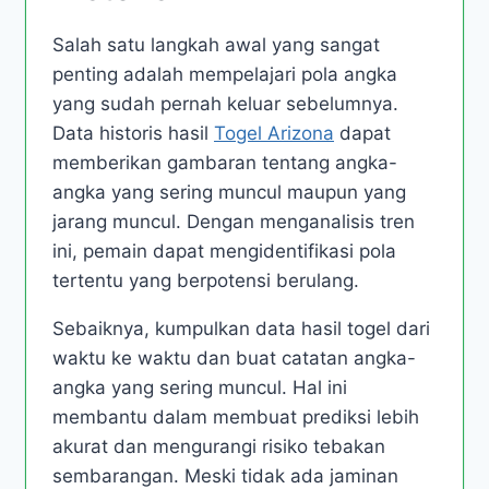
Salah satu langkah awal yang sangat
penting adalah mempelajari pola angka
yang sudah pernah keluar sebelumnya.
Data historis hasil
Togel Arizona
dapat
memberikan gambaran tentang angka-
angka yang sering muncul maupun yang
jarang muncul. Dengan menganalisis tren
ini, pemain dapat mengidentifikasi pola
tertentu yang berpotensi berulang.
Sebaiknya, kumpulkan data hasil togel dari
waktu ke waktu dan buat catatan angka-
angka yang sering muncul. Hal ini
membantu dalam membuat prediksi lebih
akurat dan mengurangi risiko tebakan
sembarangan. Meski tidak ada jaminan