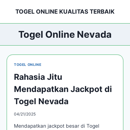
Skip
TOGEL ONLINE KUALITAS TERBAIK
to
content
Togel Online Nevada
TOGEL ONLINE
Rahasia Jitu
Mendapatkan Jackpot di
Togel Nevada
04/21/2025
Mendapatkan jackpot besar di Togel