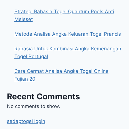
Strategi Rahasia Togel Quantum Pools Anti
Meleset
Metode Analisa Angka Keluaran Togel Prancis
Rahasia Untuk Kombinasi Angka Kemenangan
Togel Portugal
Cara Cermat Analisa Angka Togel Online
Fujian 20
Recent Comments
No comments to show.
sedaptogel login