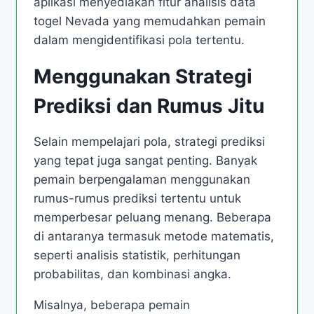
aplikasi menyediakan fitur analisis data
togel Nevada yang memudahkan pemain
dalam mengidentifikasi pola tertentu.
Menggunakan Strategi
Prediksi dan Rumus Jitu
Selain mempelajari pola, strategi prediksi
yang tepat juga sangat penting. Banyak
pemain berpengalaman menggunakan
rumus-rumus prediksi tertentu untuk
memperbesar peluang menang. Beberapa
di antaranya termasuk metode matematis,
seperti analisis statistik, perhitungan
probabilitas, dan kombinasi angka.
Misalnya, beberapa pemain