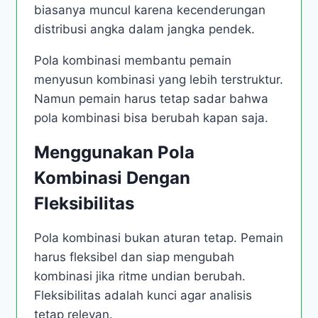
biasanya muncul karena kecenderungan
distribusi angka dalam jangka pendek.
Pola kombinasi membantu pemain
menyusun kombinasi yang lebih terstruktur.
Namun pemain harus tetap sadar bahwa
pola kombinasi bisa berubah kapan saja.
Menggunakan Pola
Kombinasi Dengan
Fleksibilitas
Pola kombinasi bukan aturan tetap. Pemain
harus fleksibel dan siap mengubah
kombinasi jika ritme undian berubah.
Fleksibilitas adalah kunci agar analisis
tetap relevan.