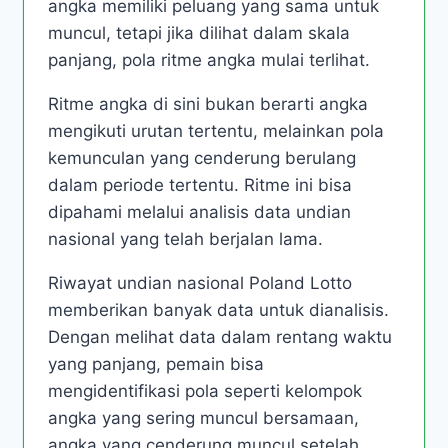
angka memiliki peluang yang sama untuk
muncul, tetapi jika dilihat dalam skala
panjang, pola ritme angka mulai terlihat.
Ritme angka di sini bukan berarti angka
mengikuti urutan tertentu, melainkan pola
kemunculan yang cenderung berulang
dalam periode tertentu. Ritme ini bisa
dipahami melalui analisis data undian
nasional yang telah berjalan lama.
Riwayat undian nasional Poland Lotto
memberikan banyak data untuk dianalisis.
Dengan melihat data dalam rentang waktu
yang panjang, pemain bisa
mengidentifikasi pola seperti kelompok
angka yang sering muncul bersamaan,
angka yang cenderung muncul setelah