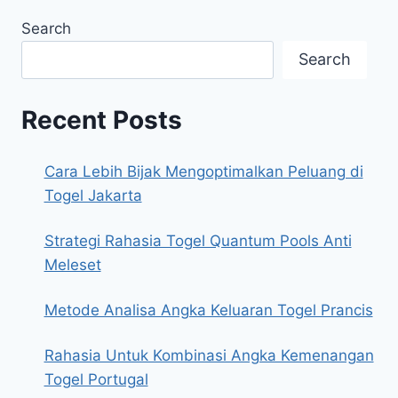
Search
Search
Recent Posts
Cara Lebih Bijak Mengoptimalkan Peluang di
Togel Jakarta
Strategi Rahasia Togel Quantum Pools Anti
Meleset
Metode Analisa Angka Keluaran Togel Prancis
Rahasia Untuk Kombinasi Angka Kemenangan
Togel Portugal