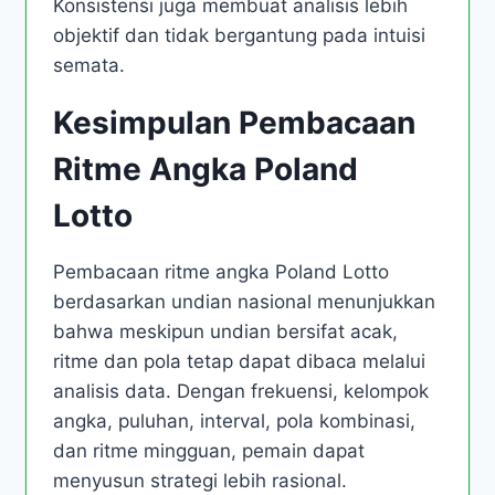
Konsistensi juga membuat analisis lebih
objektif dan tidak bergantung pada intuisi
semata.
Kesimpulan Pembacaan
Ritme Angka Poland
Lotto
Pembacaan ritme angka Poland Lotto
berdasarkan undian nasional menunjukkan
bahwa meskipun undian bersifat acak,
ritme dan pola tetap dapat dibaca melalui
analisis data. Dengan frekuensi, kelompok
angka, puluhan, interval, pola kombinasi,
dan ritme mingguan, pemain dapat
menyusun strategi lebih rasional.