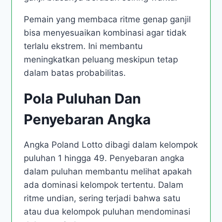
Pemain yang membaca ritme genap ganjil
bisa menyesuaikan kombinasi agar tidak
terlalu ekstrem. Ini membantu
meningkatkan peluang meskipun tetap
dalam batas probabilitas.
Pola Puluhan Dan
Penyebaran Angka
Angka Poland Lotto dibagi dalam kelompok
puluhan 1 hingga 49. Penyebaran angka
dalam puluhan membantu melihat apakah
ada dominasi kelompok tertentu. Dalam
ritme undian, sering terjadi bahwa satu
atau dua kelompok puluhan mendominasi