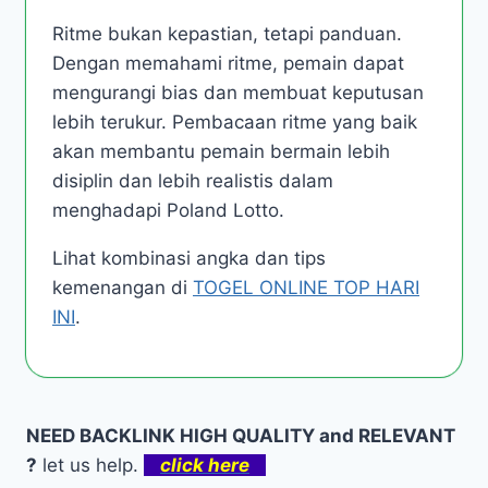
Ritme bukan kepastian, tetapi panduan.
Dengan memahami ritme, pemain dapat
mengurangi bias dan membuat keputusan
lebih terukur. Pembacaan ritme yang baik
akan membantu pemain bermain lebih
disiplin dan lebih realistis dalam
menghadapi Poland Lotto.
Lihat kombinasi angka dan tips
kemenangan di
TOGEL ONLINE TOP HARI
INI
.
NEED BACKLINK HIGH QUALITY and RELEVANT
?
let us help.
click here