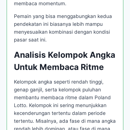
membaca momentum.
Pemain yang bisa menggabungkan kedua
pendekatan ini biasanya lebih mampu
menyesuaikan kombinasi dengan kondisi
pasar saat ini.
Analisis Kelompok Angka
Untuk Membaca Ritme
Kelompok angka seperti rendah tinggi,
genap ganjil, serta kelompok puluhan
membantu membaca ritme dalam Poland
Lotto. Kelompok ini sering menunjukkan
kecenderungan tertentu dalam periode
tertentu. Misalnya, ada fase di mana angka
rendah lebih dominan, atau fase di mana