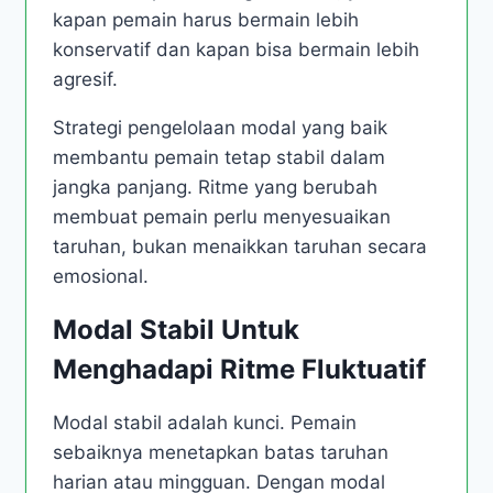
kapan pemain harus bermain lebih
konservatif dan kapan bisa bermain lebih
agresif.
Strategi pengelolaan modal yang baik
membantu pemain tetap stabil dalam
jangka panjang. Ritme yang berubah
membuat pemain perlu menyesuaikan
taruhan, bukan menaikkan taruhan secara
emosional.
Modal Stabil Untuk
Menghadapi Ritme Fluktuatif
Modal stabil adalah kunci. Pemain
sebaiknya menetapkan batas taruhan
harian atau mingguan. Dengan modal