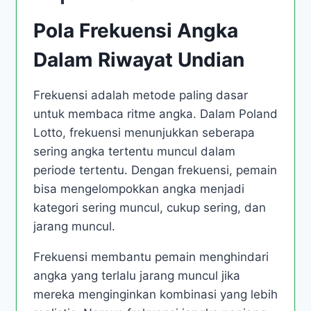
Pola Frekuensi Angka
Dalam Riwayat Undian
Frekuensi adalah metode paling dasar
untuk membaca ritme angka. Dalam Poland
Lotto, frekuensi menunjukkan seberapa
sering angka tertentu muncul dalam
periode tertentu. Dengan frekuensi, pemain
bisa mengelompokkan angka menjadi
kategori sering muncul, cukup sering, dan
jarang muncul.
Frekuensi membantu pemain menghindari
angka yang terlalu jarang muncul jika
mereka menginginkan kombinasi yang lebih