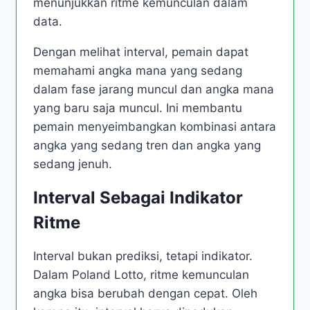
menunjukkan ritme kemunculan dalam
data.
Dengan melihat interval, pemain dapat
memahami angka mana yang sedang
dalam fase jarang muncul dan angka mana
yang baru saja muncul. Ini membantu
pemain menyeimbangkan kombinasi antara
angka yang sedang tren dan angka yang
sedang jenuh.
Interval Sebagai Indikator
Ritme
Interval bukan prediksi, tetapi indikator.
Dalam Poland Lotto, ritme kemunculan
angka bisa berubah dengan cepat. Oleh