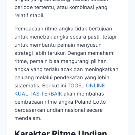
periode tertentu, atau kombinasi yang
relatif stabil.
Pembacaan ritme angka tidak bertujuan
untuk menebak angka secara pasti, tetapi
untuk membantu pemain menyusun
strategi lebih terukur. Dengan memahami
ritme, pemain bisa mengurangi pilihan
angka yang terlalu acak dan meningkatkan
peluang melalui pendekatan yang lebih
sistematis. Berikut ini
TOGEL ONLINE
KUALITAS TERBAIK
akan membahas
pembacaan ritme angka Poland Lotto
berdasarkan undian nasional secara
mendalam.
Karakter Ritme Undian