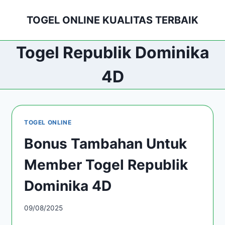
Skip
TOGEL ONLINE KUALITAS TERBAIK
to
content
Togel Republik Dominika
4D
TOGEL ONLINE
Bonus Tambahan Untuk
Member Togel Republik
Dominika 4D
09/08/2025