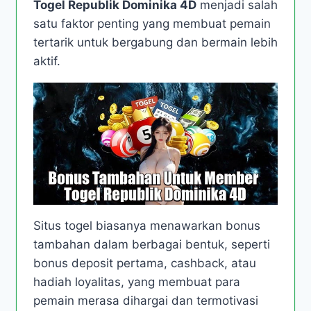
Togel Republik Dominika 4D
menjadi salah
satu faktor penting yang membuat pemain
tertarik untuk bergabung dan bermain lebih
aktif.
Situs togel biasanya menawarkan bonus
tambahan dalam berbagai bentuk, seperti
bonus deposit pertama, cashback, atau
hadiah loyalitas, yang membuat para
pemain merasa dihargai dan termotivasi