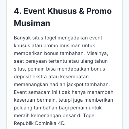
4. Event Khusus & Promo
Musiman
Banyak situs togel mengadakan event
khusus atau promo musiman untuk
memberikan bonus tambahan. Misalnya,
saat perayaan tertentu atau ulang tahun
situs, pemain bisa mendapatkan bonus
deposit ekstra atau kesempatan
memenangkan hadiah jackpot tambahan.
Event semacam ini tidak hanya menambah
keseruan bermain, tetapi juga memberikan
peluang tambahan bagi pemain untuk
meraih kemenangan besar di Togel
Republik Dominika 4D.