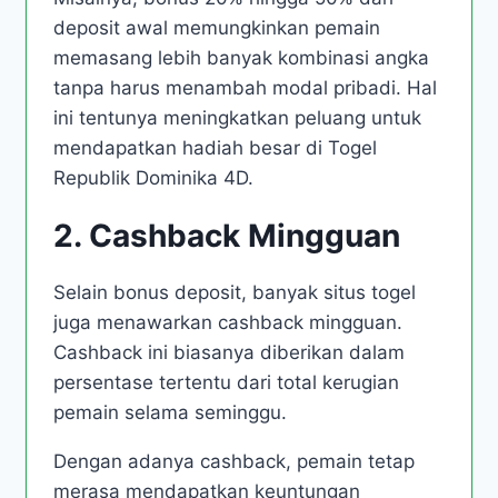
deposit awal memungkinkan pemain
memasang lebih banyak kombinasi angka
tanpa harus menambah modal pribadi. Hal
ini tentunya meningkatkan peluang untuk
mendapatkan hadiah besar di Togel
Republik Dominika 4D.
2. Cashback Mingguan
Selain bonus deposit, banyak situs togel
juga menawarkan cashback mingguan.
Cashback ini biasanya diberikan dalam
persentase tertentu dari total kerugian
pemain selama seminggu.
Dengan adanya cashback, pemain tetap
merasa mendapatkan keuntungan